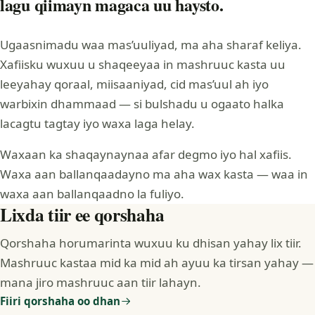
lagu qiimayn magaca uu haysto.
Ugaasnimadu waa mas’uuliyad, ma aha sharaf keliya.
Xafiisku wuxuu u shaqeeyaa in mashruuc kasta uu
leeyahay qoraal, miisaaniyad, cid mas’uul ah iyo
warbixin dhammaad — si bulshadu u ogaato halka
lacagtu tagtay iyo waxa laga helay.
Waxaan ka shaqaynaynaa afar degmo iyo hal xafiis.
Waxa aan ballanqaadayno ma aha wax kasta — waa in
waxa aan ballanqaadno la fuliyo.
Lixda tiir ee qorshaha
Qorshaha horumarinta wuxuu ku dhisan yahay lix tiir.
Mashruuc kastaa mid ka mid ah ayuu ka tirsan yahay —
mana jiro mashruuc aan tiir lahayn.
Fiiri qorshaha oo dhan