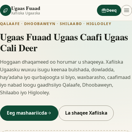
Ugaas Fuaad
Deeq
Xafiiska Ugaaska
QALAAFE · DHOOBAWEYN · SHILAABO · HIGLOOLEY
Ugaas Fuaad Ugaas Caafi Ugaas
Cali Deer
Hoggaan dhaqameed oo horumar u shaqeeya. Xafiiska
Ugaasku wuxuu isugu keenaa bulshada, dowladda,
hay’adaha iyo qurbajoogta si biyo, waxbarasho, caafimaad
iyo nabad loogu gaadhsiiyo Qalaafe, Dhoobaweyn,
Shilaabo iyo Higlooley.
Eeg mashaariicda
La shaqee Xafiiska