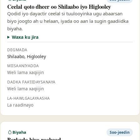
Ceelal qoto dheer oo Shilaabo iyo Higlooley
Qodid iyo dayactir ceelal si tuulooyinka ugu abaarsan
biyo joogto ah u helaan, iyada oo aan la sugin gaadiidka
biyaha.
Waxa ku jira
DEGMADA
Shilaabo, Higlooley
MIISAANIYADDA
Weli lama xaqiijin
DADKA FAA’IIDAYSANAYA
Weli lama xaqiijin
LA-HAWLGALAYAASHA
La raadinayo
Biyaha
Soo-jeedin
Berkado biyo-roobaad