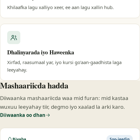
Khilaafka lagu xalliyo xeer, ee aan lagu xallin hub.
Dhalinyarada iyo Haweenka
Xirfad, raasumaal yar, iyo kursi go’aan-gaadhista laga
leeyahay.
Mashaariicda hadda
Diiwaanka mashaariicda waa mid furan: mid kastaa
wuxuu leeyahay tiir, degmo iyo xaalad la arki karo.
Diiwaanka oo dhan
Biyaha
Soo-jeedin