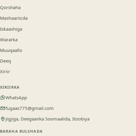
Qorshaha
Mashaariicda
Iskaashiga
Wararka
Muuqaallo
Deeq
Xiriir
XIRIIRKA
WhatsApp
fugaas775@gmail.com
Jigjiga, Deegaanka Soomaalida, Itoobiya
BARAHA BULSHADA