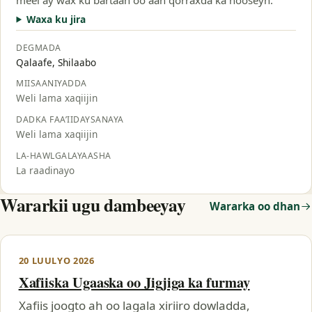
Waxa ku jira
DEGMADA
Qalaafe, Shilaabo
MIISAANIYADDA
Weli lama xaqiijin
DADKA FAA’IIDAYSANAYA
Weli lama xaqiijin
LA-HAWLGALAYAASHA
La raadinayo
Wararkii ugu dambeeyay
Wararka oo dhan
20 LUULYO 2026
Xafiiska Ugaaska oo Jigjiga ka furmay
Xafiis joogto ah oo lagala xiriiro dowladda,