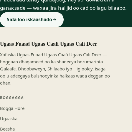
ganacsade — waxaa jira hal jid oo cad oo lagu bilaabo.
Sida loo iskaashado
Ugaas Fuaad Ugaas Caafi Ugaas Cali Deer
Xafiiska Ugaas Fuaad Ugaas Caafi Ugaas Cali Deer —
hoggaan dhaqameed oo ka shaqeeya horumarinta
Qalaafe, Dhoobaweyn, Shilaabo iyo Higlooley, isaga
oo u adeegaya bulshooyinka halkaas wada deggan oo
dhan.
BOGGAGGA
Bogga Hore
Ugaaska
Beesha