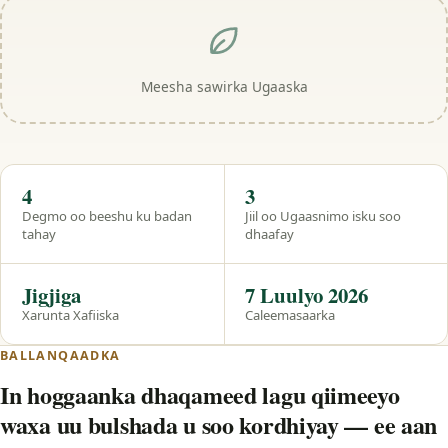
Meesha sawirka Ugaaska
Hal eeg
4
3
Degmo oo beeshu ku badan
Jiil oo Ugaasnimo isku soo
tahay
dhaafay
Jigjiga
7 Luulyo 2026
Xarunta Xafiiska
Caleemasaarka
BALLANQAADKA
In hoggaanka dhaqameed lagu qiimeeyo
waxa uu bulshada u soo kordhiyay — ee aan