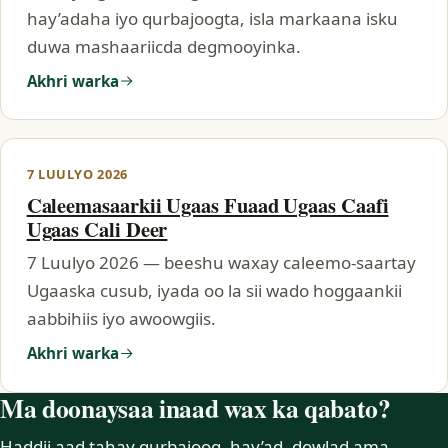
hay’adaha iyo qurbajoogta, isla markaana isku
duwa mashaariicda degmooyinka.
Akhri warka
7 LUULYO 2026
Caleemasaarkii Ugaas Fuaad Ugaas Caafi
Ugaas Cali Deer
7 Luulyo 2026 — beeshu waxay caleemo-saartay
Ugaaska cusub, iyada oo la sii wado hoggaankii
aabbihiis iyo awoowgiis.
Akhri warka
Ma doonaysaa inaad wax ka qabato?
Haddii aad tahay qurbajoog, hay’ad, dowlad ama