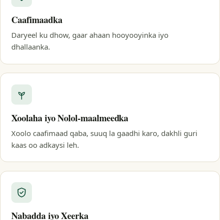
Caafimaadka
Daryeel ku dhow, gaar ahaan hooyooyinka iyo
dhallaanka.
Xoolaha iyo Nolol-maalmeedka
Xoolo caafimaad qaba, suuq la gaadhi karo, dakhli guri
kaas oo adkaysi leh.
Nabadda iyo Xeerka