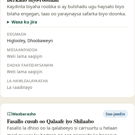
Kaydinta biyaha roobka si ay bulshadu ugu haysato biyo
bilaha engegan, taas oo yaraynaysa safarka biyo-doonka.
Waxa ku jira
DEGMADA
Higlooley, Dhoobaweyn
MIISAANIYADDA
Weli lama xaqiijin
DADKA FAA’IIDAYSANAYA
Weli lama xaqiijin
LA-HAWLGALAYAASHA
La raadinayo
Waxbarasho
Soo-jeedin
Fasallo cusub oo Qalaafe iyo Shilaabo
Fasallo la dhiso oo la qalabeeyo si carruurtu u helaan
meel ay wax ku bartaan oo aan qorraxda ka hooseyn.