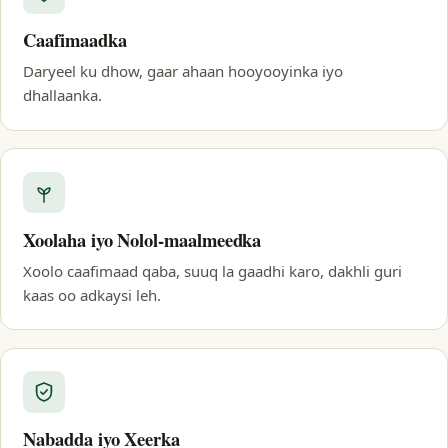
Caafimaadka
Daryeel ku dhow, gaar ahaan hooyooyinka iyo
dhallaanka.
Xoolaha iyo Nolol-maalmeedka
Xoolo caafimaad qaba, suuq la gaadhi karo, dakhli guri
kaas oo adkaysi leh.
Nabadda iyo Xeerka