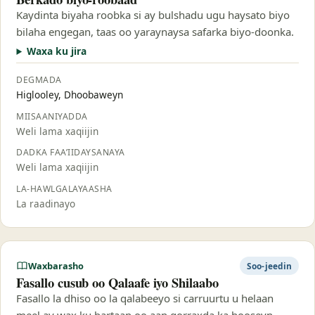
Kaydinta biyaha roobka si ay bulshadu ugu haysato biyo
bilaha engegan, taas oo yaraynaysa safarka biyo-doonka.
Waxa ku jira
DEGMADA
Higlooley, Dhoobaweyn
MIISAANIYADDA
Weli lama xaqiijin
DADKA FAA’IIDAYSANAYA
Weli lama xaqiijin
LA-HAWLGALAYAASHA
La raadinayo
Waxbarasho
Soo-jeedin
Fasallo cusub oo Qalaafe iyo Shilaabo
Fasallo la dhiso oo la qalabeeyo si carruurtu u helaan
meel ay wax ku bartaan oo aan qorraxda ka hooseyn.