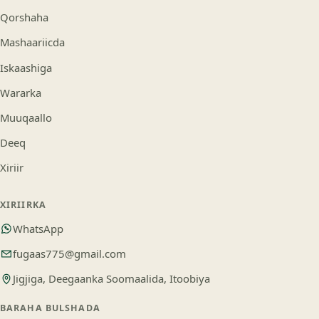
Qorshaha
Mashaariicda
Iskaashiga
Wararka
Muuqaallo
Deeq
Xiriir
XIRIIRKA
WhatsApp
fugaas775@gmail.com
Jigjiga, Deegaanka Soomaalida, Itoobiya
BARAHA BULSHADA