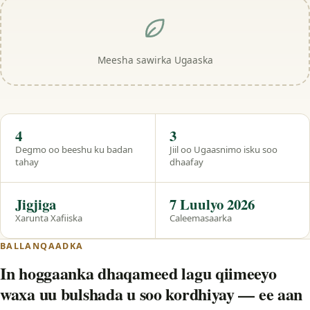
Meesha sawirka Ugaaska
Hal eeg
4
3
Degmo oo beeshu ku badan
Jiil oo Ugaasnimo isku soo
tahay
dhaafay
Jigjiga
7 Luulyo 2026
Xarunta Xafiiska
Caleemasaarka
BALLANQAADKA
In hoggaanka dhaqameed lagu qiimeeyo
waxa uu bulshada u soo kordhiyay — ee aan