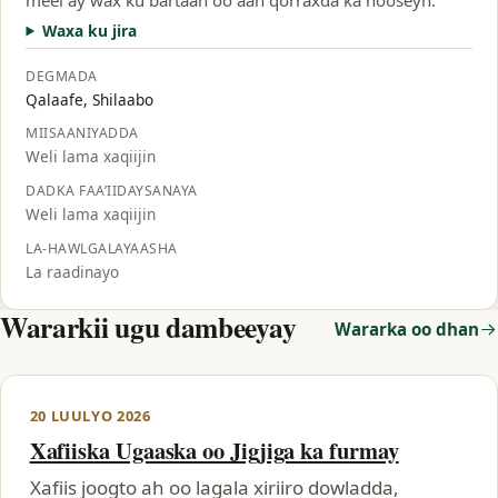
Waxa ku jira
DEGMADA
Qalaafe, Shilaabo
MIISAANIYADDA
Weli lama xaqiijin
DADKA FAA’IIDAYSANAYA
Weli lama xaqiijin
LA-HAWLGALAYAASHA
La raadinayo
Wararkii ugu dambeeyay
Wararka oo dhan
20 LUULYO 2026
Xafiiska Ugaaska oo Jigjiga ka furmay
Xafiis joogto ah oo lagala xiriiro dowladda,