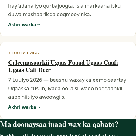
hay’adaha iyo qurbajoogta, isla markaana isku
duwa mashaariicda degmooyinka.
Akhri warka
7 LUULYO 2026
Caleemasaarkii Ugaas Fuaad Ugaas Caafi
Ugaas Cali Deer
7 Luulyo 2026 — beeshu waxay caleemo-saartay
Ugaaska cusub, iyada oo la sii wado hoggaankii
aabbihiis iyo awoowgiis.
Akhri warka
Ma doonaysaa inaad wax ka qabato?
Haddii aad tahay qurbajoog, hay’ad, dowlad ama