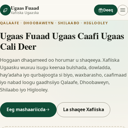
Ugaas Fuaad
Deeq
Xafiiska Ugaaska
QALAAFE · DHOOBAWEYN · SHILAABO · HIGLOOLEY
Ugaas Fuaad Ugaas Caafi Ugaas
Cali Deer
Hoggaan dhaqameed oo horumar u shaqeeya. Xafiiska
Ugaasku wuxuu isugu keenaa bulshada, dowladda,
hay’adaha iyo qurbajoogta si biyo, waxbarasho, caafimaad
iyo nabad loogu gaadhsiiyo Qalaafe, Dhoobaweyn,
Shilaabo iyo Higlooley.
Eeg mashaariicda
La shaqee Xafiiska