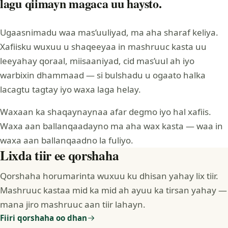
lagu qiimayn magaca uu haysto.
Ugaasnimadu waa mas’uuliyad, ma aha sharaf keliya.
Xafiisku wuxuu u shaqeeyaa in mashruuc kasta uu
leeyahay qoraal, miisaaniyad, cid mas’uul ah iyo
warbixin dhammaad — si bulshadu u ogaato halka
lacagtu tagtay iyo waxa laga helay.
Waxaan ka shaqaynaynaa afar degmo iyo hal xafiis.
Waxa aan ballanqaadayno ma aha wax kasta — waa in
waxa aan ballanqaadno la fuliyo.
Lixda tiir ee qorshaha
Qorshaha horumarinta wuxuu ku dhisan yahay lix tiir.
Mashruuc kastaa mid ka mid ah ayuu ka tirsan yahay —
mana jiro mashruuc aan tiir lahayn.
Fiiri qorshaha oo dhan