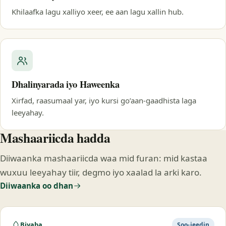
Khilaafka lagu xalliyo xeer, ee aan lagu xallin hub.
Dhalinyarada iyo Haweenka
Xirfad, raasumaal yar, iyo kursi go’aan-gaadhista laga
leeyahay.
Mashaariicda hadda
Diiwaanka mashaariicda waa mid furan: mid kastaa
wuxuu leeyahay tiir, degmo iyo xaalad la arki karo.
Diiwaanka oo dhan
Biyaha
Soo-jeedin