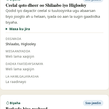
Ceelal qoto dheer oo Shilaabo iyo Higlooley
Qodid iyo dayactir ceelal si tuulooyinka ugu abaarsan
biyo joogto ah u helaan, iyada oo aan la sugin gaadiidka
biyaha.
Waxa ku jira
DEGMADA
Shilaabo, Higlooley
MIISAANIYADDA
Weli lama xaqiijin
DADKA FAA’IIDAYSANAYA
Weli lama xaqiijin
LA-HAWLGALAYAASHA
La raadinayo
Biyaha
Soo-jeedin
Berkado biyo-roobaad