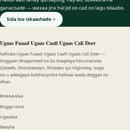
ganacsade — waxaa jira hal jid oo cad oo lagu bilaabo.
Sida loo iskaashado
Ugaas Fuaad Ugaas Caafi Ugaas Cali Deer
Xafiiska Ugaas Fuaad Ugaas Caafi Ugaas Cali Deer —
hoggaan dhaqameed oo ka shaqeeya horumarinta
Qalaafe, Dhoobaweyn, Shilaabo iyo Higlooley, isaga
oo u adeegaya bulshooyinka halkaas wada deggan oo
dhan.
BOGGAGGA
Bogga Hore
Ugaaska
Beesha