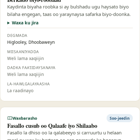
Kaydinta biyaha roobka si ay bulshadu ugu haysato biyo
bilaha engegan, taas oo yaraynaysa safarka biyo-doonka.
Waxa ku jira
DEGMADA
Higlooley, Dhoobaweyn
MIISAANIYADDA
Weli lama xaqiijin
DADKA FAA’IIDAYSANAYA
Weli lama xaqiijin
LA-HAWLGALAYAASHA
La raadinayo
Waxbarasho
Soo-jeedin
Fasallo cusub oo Qalaafe iyo Shilaabo
Fasallo la dhiso oo la qalabeeyo si carruurtu u helaan
meel ay wax ku bartaan oo aan qorraxda ka hooseyn.