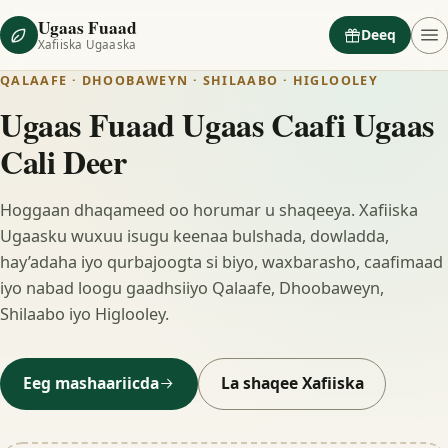
Ugaas Fuaad
Deeq
Xafiiska Ugaaska
QALAAFE · DHOOBAWEYN · SHILAABO · HIGLOOLEY
Ugaas Fuaad Ugaas Caafi Ugaas
Cali Deer
Hoggaan dhaqameed oo horumar u shaqeeya. Xafiiska
Ugaasku wuxuu isugu keenaa bulshada, dowladda,
hay’adaha iyo qurbajoogta si biyo, waxbarasho, caafimaad
iyo nabad loogu gaadhsiiyo Qalaafe, Dhoobaweyn,
Shilaabo iyo Higlooley.
Eeg mashaariicda
La shaqee Xafiiska