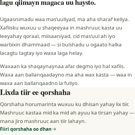
lagu qiimayn magaca uu haysto.
Ugaasnimadu waa mas’uuliyad, ma aha sharaf keliya.
Xafiisku wuxuu u shaqeeyaa in mashruuc kasta uu
leeyahay qoraal, miisaaniyad, cid mas’uul ah iyo
warbixin dhammaad — si bulshadu u ogaato halka
lacagtu tagtay iyo waxa laga helay.
Waxaan ka shaqaynaynaa afar degmo iyo hal xafiis.
Waxa aan ballanqaadayno ma aha wax kasta — waa in
waxa aan ballanqaadno la fuliyo.
Lixda tiir ee qorshaha
Qorshaha horumarinta wuxuu ku dhisan yahay lix tiir.
Mashruuc kastaa mid ka mid ah ayuu ka tirsan yahay —
mana jiro mashruuc aan tiir lahayn.
Fiiri qorshaha oo dhan