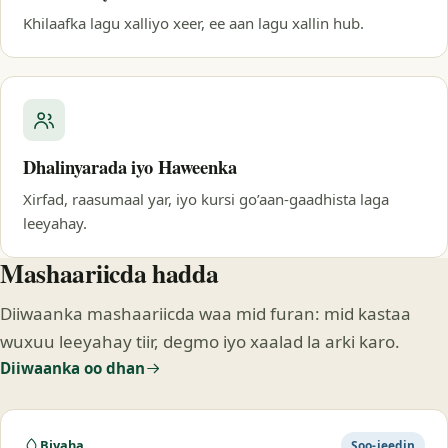
Khilaafka lagu xalliyo xeer, ee aan lagu xallin hub.
Dhalinyarada iyo Haweenka
Xirfad, raasumaal yar, iyo kursi go’aan-gaadhista laga
leeyahay.
Mashaariicda hadda
Diiwaanka mashaariicda waa mid furan: mid kastaa
wuxuu leeyahay tiir, degmo iyo xaalad la arki karo.
Diiwaanka oo dhan
Biyaha
Soo-jeedin