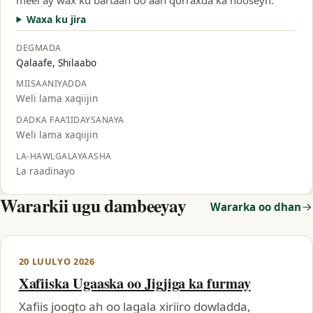
Waxa ku jira
DEGMADA
Qalaafe, Shilaabo
MIISAANIYADDA
Weli lama xaqiijin
DADKA FAA’IIDAYSANAYA
Weli lama xaqiijin
LA-HAWLGALAYAASHA
La raadinayo
Wararkii ugu dambeeyay
Wararka oo dhan
20 LUULYO 2026
Xafiiska Ugaaska oo Jigjiga ka furmay
Xafiis joogto ah oo lagala xiriiro dowladda,