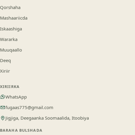
Qorshaha
Mashaariicda
Iskaashiga
Wararka
Muuqaallo
Deeq
Xiriir
XIRIIRKA
WhatsApp
fugaas775@gmail.com
Jigjiga, Deegaanka Soomaalida, Itoobiya
BARAHA BULSHADA