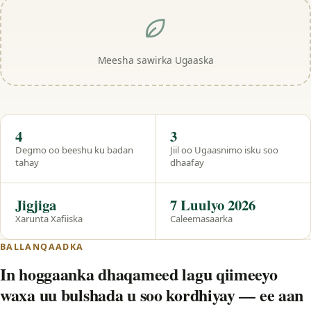
Meesha sawirka Ugaaska
Hal eeg
4
3
Degmo oo beeshu ku badan
Jiil oo Ugaasnimo isku soo
tahay
dhaafay
Jigjiga
7 Luulyo 2026
Xarunta Xafiiska
Caleemasaarka
BALLANQAADKA
In hoggaanka dhaqameed lagu qiimeeyo
waxa uu bulshada u soo kordhiyay — ee aan