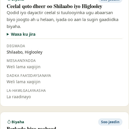
Ceelal qoto dheer oo Shilaabo iyo Higlooley
Qodid iyo dayactir ceelal si tuulooyinka ugu abaarsan
biyo joogto ah u helaan, iyada oo aan la sugin gaadiidka
biyaha.
Waxa ku jira
DEGMADA
Shilaabo, Higlooley
MIISAANIYADDA
Weli lama xaqiijin
DADKA FAA’IIDAYSANAYA
Weli lama xaqiijin
LA-HAWLGALAYAASHA
La raadinayo
Biyaha
Soo-jeedin
Berkado biyo-roobaad