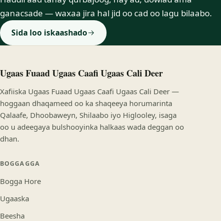
ganacsade — waxaa jira hal jid oo cad oo lagu bilaabo.
Sida loo iskaashado
Ugaas Fuaad Ugaas Caafi Ugaas Cali Deer
Xafiiska Ugaas Fuaad Ugaas Caafi Ugaas Cali Deer —
hoggaan dhaqameed oo ka shaqeeya horumarinta
Qalaafe, Dhoobaweyn, Shilaabo iyo Higlooley, isaga
oo u adeegaya bulshooyinka halkaas wada deggan oo
dhan.
BOGGAGGA
Bogga Hore
Ugaaska
Beesha