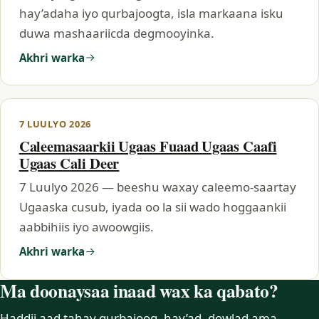
hay’adaha iyo qurbajoogta, isla markaana isku
duwa mashaariicda degmooyinka.
Akhri warka
7 LUULYO 2026
Caleemasaarkii Ugaas Fuaad Ugaas Caafi
Ugaas Cali Deer
7 Luulyo 2026 — beeshu waxay caleemo-saartay
Ugaaska cusub, iyada oo la sii wado hoggaankii
aabbihiis iyo awoowgiis.
Akhri warka
Ma doonaysaa inaad wax ka qabato?
Haddii aad tahay qurbajoog, hay’ad, dowlad ama