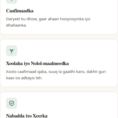
Caafimaadka
Daryeel ku dhow, gaar ahaan hooyooyinka iyo
dhallaanka.
Xoolaha iyo Nolol-maalmeedka
Xoolo caafimaad qaba, suuq la gaadhi karo, dakhli guri
kaas oo adkaysi leh.
Nabadda iyo Xeerka