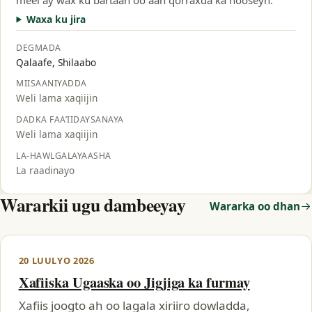
Waxa ku jira
DEGMADA
Qalaafe, Shilaabo
MIISAANIYADDA
Weli lama xaqiijin
DADKA FAA’IIDAYSANAYA
Weli lama xaqiijin
LA-HAWLGALAYAASHA
La raadinayo
Wararkii ugu dambeeyay
Wararka oo dhan
20 LUULYO 2026
Xafiiska Ugaaska oo Jigjiga ka furmay
Xafiis joogto ah oo lagala xiriiro dowladda,