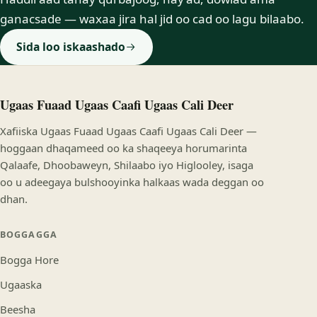
ganacsade — waxaa jira hal jid oo cad oo lagu bilaabo.
Sida loo iskaashado
Ugaas Fuaad Ugaas Caafi Ugaas Cali Deer
Xafiiska Ugaas Fuaad Ugaas Caafi Ugaas Cali Deer —
hoggaan dhaqameed oo ka shaqeeya horumarinta
Qalaafe, Dhoobaweyn, Shilaabo iyo Higlooley, isaga
oo u adeegaya bulshooyinka halkaas wada deggan oo
dhan.
BOGGAGGA
Bogga Hore
Ugaaska
Beesha