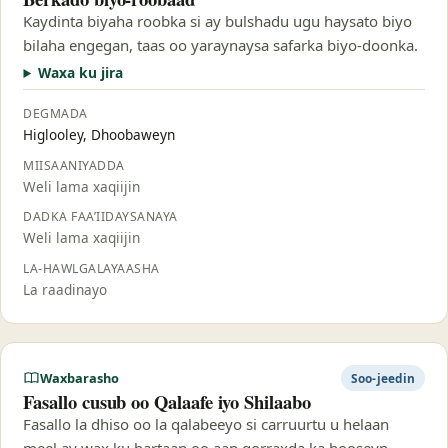
Kaydinta biyaha roobka si ay bulshadu ugu haysato biyo
bilaha engegan, taas oo yaraynaysa safarka biyo-doonka.
Waxa ku jira
DEGMADA
Higlooley, Dhoobaweyn
MIISAANIYADDA
Weli lama xaqiijin
DADKA FAA’IIDAYSANAYA
Weli lama xaqiijin
LA-HAWLGALAYAASHA
La raadinayo
Waxbarasho
Soo-jeedin
Fasallo cusub oo Qalaafe iyo Shilaabo
Fasallo la dhiso oo la qalabeeyo si carruurtu u helaan
meel ay wax ku bartaan oo aan qorraxda ka hooseyn.