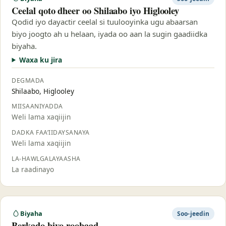
Ceelal qoto dheer oo Shilaabo iyo Higlooley
Qodid iyo dayactir ceelal si tuulooyinka ugu abaarsan
biyo joogto ah u helaan, iyada oo aan la sugin gaadiidka
biyaha.
Waxa ku jira
DEGMADA
Shilaabo, Higlooley
MIISAANIYADDA
Weli lama xaqiijin
DADKA FAA’IIDAYSANAYA
Weli lama xaqiijin
LA-HAWLGALAYAASHA
La raadinayo
Biyaha
Soo-jeedin
Berkado biyo-roobaad