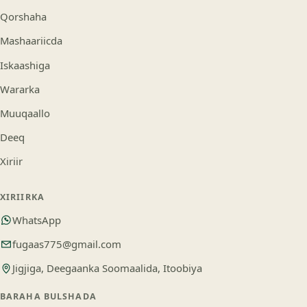
Qorshaha
Mashaariicda
Iskaashiga
Wararka
Muuqaallo
Deeq
Xiriir
XIRIIRKA
WhatsApp
fugaas775@gmail.com
Jigjiga, Deegaanka Soomaalida, Itoobiya
BARAHA BULSHADA