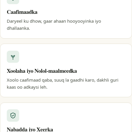
Caafimaadka
Daryeel ku dhow, gaar ahaan hooyooyinka iyo
dhallaanka.
Xoolaha iyo Nolol-maalmeedka
Xoolo caafimaad qaba, suuq la gaadhi karo, dakhli guri
kaas oo adkaysi leh.
Nabadda iyo Xeerka