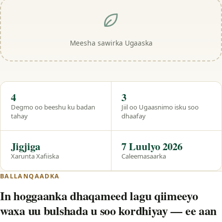
Meesha sawirka Ugaaska
Hal eeg
4
3
Degmo oo beeshu ku badan
Jiil oo Ugaasnimo isku soo
tahay
dhaafay
Jigjiga
7 Luulyo 2026
Xarunta Xafiiska
Caleemasaarka
BALLANQAADKA
In hoggaanka dhaqameed lagu qiimeeyo
waxa uu bulshada u soo kordhiyay — ee aan