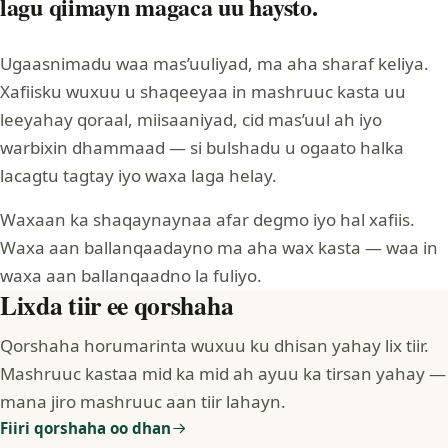
lagu qiimayn magaca uu haysto.
Ugaasnimadu waa mas’uuliyad, ma aha sharaf keliya.
Xafiisku wuxuu u shaqeeyaa in mashruuc kasta uu
leeyahay qoraal, miisaaniyad, cid mas’uul ah iyo
warbixin dhammaad — si bulshadu u ogaato halka
lacagtu tagtay iyo waxa laga helay.
Waxaan ka shaqaynaynaa afar degmo iyo hal xafiis.
Waxa aan ballanqaadayno ma aha wax kasta — waa in
waxa aan ballanqaadno la fuliyo.
Lixda tiir ee qorshaha
Qorshaha horumarinta wuxuu ku dhisan yahay lix tiir.
Mashruuc kastaa mid ka mid ah ayuu ka tirsan yahay —
mana jiro mashruuc aan tiir lahayn.
Fiiri qorshaha oo dhan