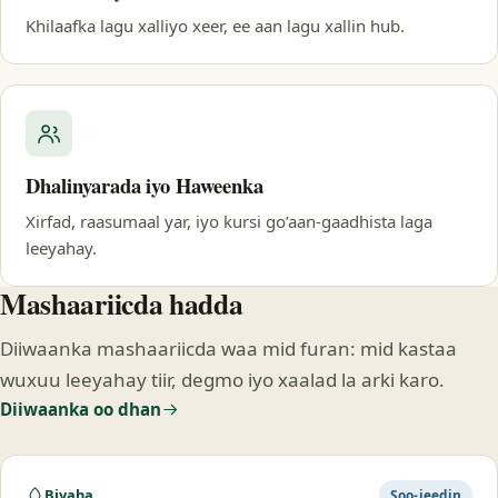
Khilaafka lagu xalliyo xeer, ee aan lagu xallin hub.
Dhalinyarada iyo Haweenka
Xirfad, raasumaal yar, iyo kursi go’aan-gaadhista laga
leeyahay.
Mashaariicda hadda
Diiwaanka mashaariicda waa mid furan: mid kastaa
wuxuu leeyahay tiir, degmo iyo xaalad la arki karo.
Diiwaanka oo dhan
Biyaha
Soo-jeedin