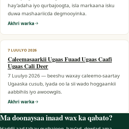
hay’adaha iyo qurbajoogta, isla markaana isku
duwa mashaariicda degmooyinka.
Akhri warka
7 LUULYO 2026
Caleemasaarkii Ugaas Fuaad Ugaas Caafi
Ugaas Cali Deer
7 Luulyo 2026 — beeshu waxay caleemo-saartay
Ugaaska cusub, iyada oo la sii wado hoggaankii
aabbihiis iyo awoowgiis.
Akhri warka
Ma doonaysaa inaad wax ka qabato?
Haddii aad tahay qurbajoog, hay’ad, dowlad ama