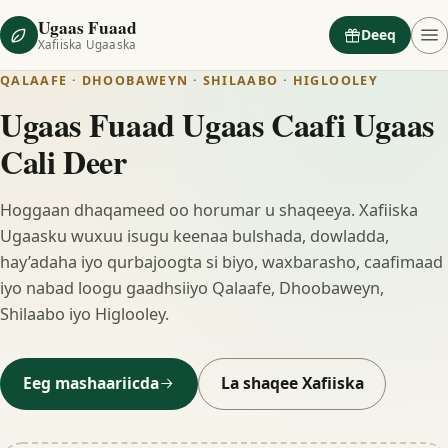
Ugaas Fuaad
Deeq
Xafiiska Ugaaska
QALAAFE · DHOOBAWEYN · SHILAABO · HIGLOOLEY
Ugaas Fuaad Ugaas Caafi Ugaas
Cali Deer
Hoggaan dhaqameed oo horumar u shaqeeya. Xafiiska
Ugaasku wuxuu isugu keenaa bulshada, dowladda,
hay’adaha iyo qurbajoogta si biyo, waxbarasho, caafimaad
iyo nabad loogu gaadhsiiyo Qalaafe, Dhoobaweyn,
Shilaabo iyo Higlooley.
Eeg mashaariicda
La shaqee Xafiiska