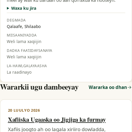
Waxa ku jira
DEGMADA
Qalaafe, Shilaabo
MIISAANIYADDA
Weli lama xaqiijin
DADKA FAA’IIDAYSANAYA
Weli lama xaqiijin
LA-HAWLGALAYAASHA
La raadinayo
Wararkii ugu dambeeyay
Wararka oo dhan
20 LUULYO 2026
Xafiiska Ugaaska oo Jigjiga ka furmay
Xafiis joogto ah oo lagala xiriiro dowladda,