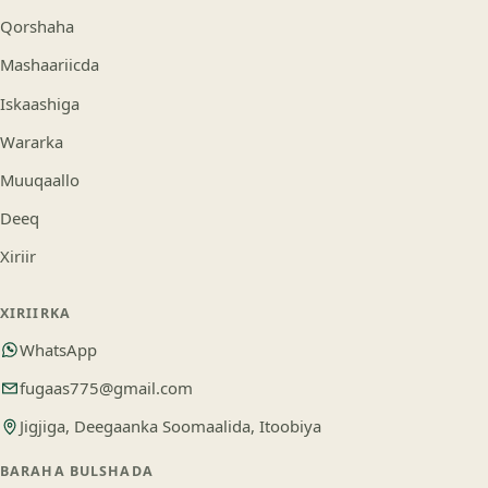
Qorshaha
Mashaariicda
Iskaashiga
Wararka
Muuqaallo
Deeq
Xiriir
XIRIIRKA
WhatsApp
fugaas775@gmail.com
Jigjiga, Deegaanka Soomaalida, Itoobiya
BARAHA BULSHADA