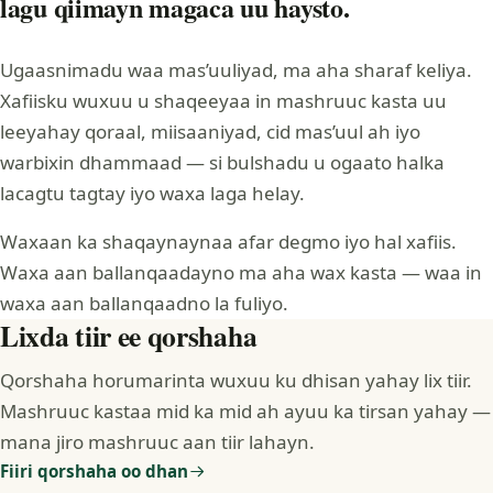
lagu qiimayn magaca uu haysto.
Ugaasnimadu waa mas’uuliyad, ma aha sharaf keliya.
Xafiisku wuxuu u shaqeeyaa in mashruuc kasta uu
leeyahay qoraal, miisaaniyad, cid mas’uul ah iyo
warbixin dhammaad — si bulshadu u ogaato halka
lacagtu tagtay iyo waxa laga helay.
Waxaan ka shaqaynaynaa afar degmo iyo hal xafiis.
Waxa aan ballanqaadayno ma aha wax kasta — waa in
waxa aan ballanqaadno la fuliyo.
Lixda tiir ee qorshaha
Qorshaha horumarinta wuxuu ku dhisan yahay lix tiir.
Mashruuc kastaa mid ka mid ah ayuu ka tirsan yahay —
mana jiro mashruuc aan tiir lahayn.
Fiiri qorshaha oo dhan