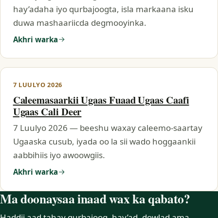
hay’adaha iyo qurbajoogta, isla markaana isku
duwa mashaariicda degmooyinka.
Akhri warka
7 LUULYO 2026
Caleemasaarkii Ugaas Fuaad Ugaas Caafi
Ugaas Cali Deer
7 Luulyo 2026 — beeshu waxay caleemo-saartay
Ugaaska cusub, iyada oo la sii wado hoggaankii
aabbihiis iyo awoowgiis.
Akhri warka
Ma doonaysaa inaad wax ka qabato?
Haddii aad tahay qurbajoog, hay’ad, dowlad ama