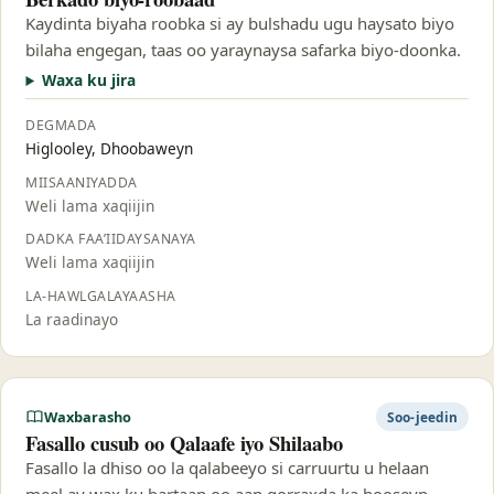
Kaydinta biyaha roobka si ay bulshadu ugu haysato biyo
bilaha engegan, taas oo yaraynaysa safarka biyo-doonka.
Waxa ku jira
DEGMADA
Higlooley, Dhoobaweyn
MIISAANIYADDA
Weli lama xaqiijin
DADKA FAA’IIDAYSANAYA
Weli lama xaqiijin
LA-HAWLGALAYAASHA
La raadinayo
Waxbarasho
Soo-jeedin
Fasallo cusub oo Qalaafe iyo Shilaabo
Fasallo la dhiso oo la qalabeeyo si carruurtu u helaan
meel ay wax ku bartaan oo aan qorraxda ka hooseyn.