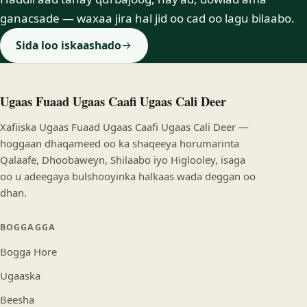
ganacsade — waxaa jira hal jid oo cad oo lagu bilaabo.
Sida loo iskaashado
Ugaas Fuaad Ugaas Caafi Ugaas Cali Deer
Xafiiska Ugaas Fuaad Ugaas Caafi Ugaas Cali Deer —
hoggaan dhaqameed oo ka shaqeeya horumarinta
Qalaafe, Dhoobaweyn, Shilaabo iyo Higlooley, isaga
oo u adeegaya bulshooyinka halkaas wada deggan oo
dhan.
BOGGAGGA
Bogga Hore
Ugaaska
Beesha