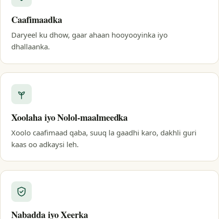
Caafimaadka
Daryeel ku dhow, gaar ahaan hooyooyinka iyo
dhallaanka.
Xoolaha iyo Nolol-maalmeedka
Xoolo caafimaad qaba, suuq la gaadhi karo, dakhli guri
kaas oo adkaysi leh.
Nabadda iyo Xeerka