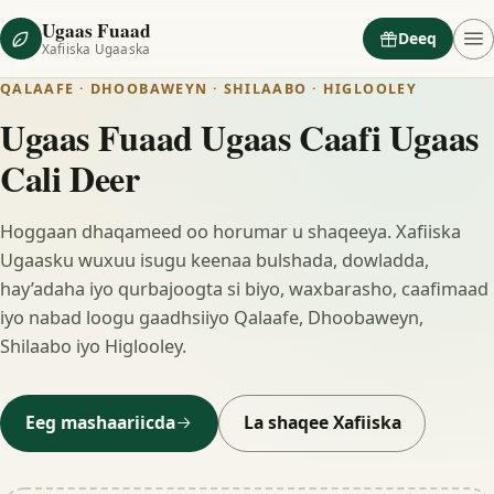
Ugaas Fuaad
Deeq
Xafiiska Ugaaska
QALAAFE · DHOOBAWEYN · SHILAABO · HIGLOOLEY
Ugaas Fuaad Ugaas Caafi Ugaas
Cali Deer
Hoggaan dhaqameed oo horumar u shaqeeya. Xafiiska
Ugaasku wuxuu isugu keenaa bulshada, dowladda,
hay’adaha iyo qurbajoogta si biyo, waxbarasho, caafimaad
iyo nabad loogu gaadhsiiyo Qalaafe, Dhoobaweyn,
Shilaabo iyo Higlooley.
Eeg mashaariicda
La shaqee Xafiiska