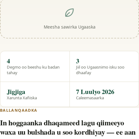
Meesha sawirka Ugaaska
Hal eeg
4
3
Degmo oo beeshu ku badan
Jiil oo Ugaasnimo isku soo
tahay
dhaafay
Jigjiga
7 Luulyo 2026
Xarunta Xafiiska
Caleemasaarka
BALLANQAADKA
In hoggaanka dhaqameed lagu qiimeeyo
waxa uu bulshada u soo kordhiyay — ee aan