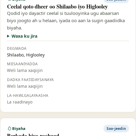
Ceelal qoto dheer oo Shilaabo iyo Higlooley
Qodid iyo dayactir ceelal si tuulooyinka ugu abaarsan
biyo joogto ah u helaan, iyada oo aan la sugin gaadiidka
biyaha.
Waxa ku jira
DEGMADA
Shilaabo, Higlooley
MIISAANIYADDA
Weli lama xaqiijin
DADKA FAA’IIDAYSANAYA
Weli lama xaqiijin
LA-HAWLGALAYAASHA
La raadinayo
Biyaha
Soo-jeedin
Berkado biyo-roobaad