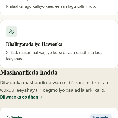
Khilaafka lagu xalliyo xeer, ee aan lagu xallin hub.
Dhalinyarada iyo Haweenka
Xirfad, raasumaal yar, iyo kursi go’aan-gaadhista laga
leeyahay.
Mashaariicda hadda
Diiwaanka mashaariicda waa mid furan: mid kastaa
wuxuu leeyahay tiir, degmo iyo xaalad la arki karo.
Diiwaanka oo dhan
Biyaha
Soo-jeedin