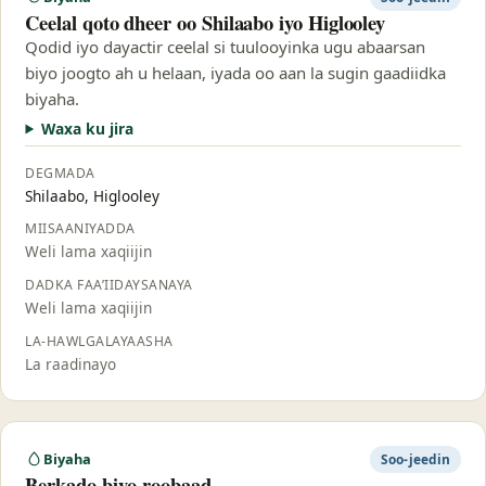
Ceelal qoto dheer oo Shilaabo iyo Higlooley
Qodid iyo dayactir ceelal si tuulooyinka ugu abaarsan
biyo joogto ah u helaan, iyada oo aan la sugin gaadiidka
biyaha.
Waxa ku jira
DEGMADA
Shilaabo, Higlooley
MIISAANIYADDA
Weli lama xaqiijin
DADKA FAA’IIDAYSANAYA
Weli lama xaqiijin
LA-HAWLGALAYAASHA
La raadinayo
Biyaha
Soo-jeedin
Berkado biyo-roobaad