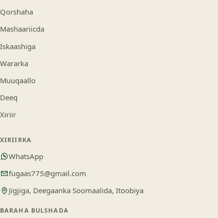
Qorshaha
Mashaariicda
Iskaashiga
Wararka
Muuqaallo
Deeq
Xiriir
XIRIIRKA
WhatsApp
fugaas775@gmail.com
Jigjiga, Deegaanka Soomaalida, Itoobiya
BARAHA BULSHADA