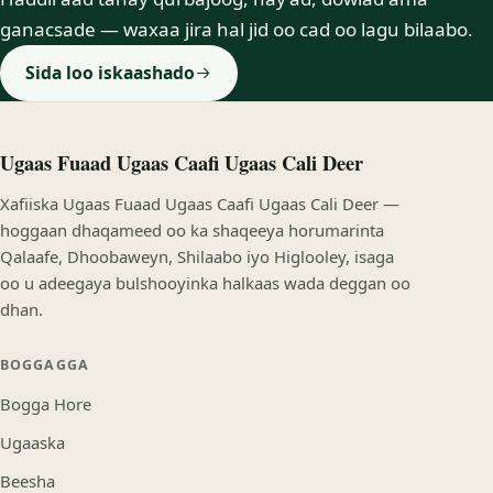
ganacsade — waxaa jira hal jid oo cad oo lagu bilaabo.
Sida loo iskaashado
Ugaas Fuaad Ugaas Caafi Ugaas Cali Deer
Xafiiska Ugaas Fuaad Ugaas Caafi Ugaas Cali Deer —
hoggaan dhaqameed oo ka shaqeeya horumarinta
Qalaafe, Dhoobaweyn, Shilaabo iyo Higlooley, isaga
oo u adeegaya bulshooyinka halkaas wada deggan oo
dhan.
BOGGAGGA
Bogga Hore
Ugaaska
Beesha