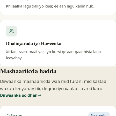
Khilaafka lagu xalliyo xeer, ee aan lagu xallin hub.
Dhalinyarada iyo Haweenka
Xirfad, raasumaal yar, iyo kursi go’aan-gaadhista laga
leeyahay.
Mashaariicda hadda
Diiwaanka mashaariicda waa mid furan: mid kastaa
wuxuu leeyahay tiir, degmo iyo xaalad la arki karo.
Diiwaanka oo dhan
Biyaha
Soo-jeedin