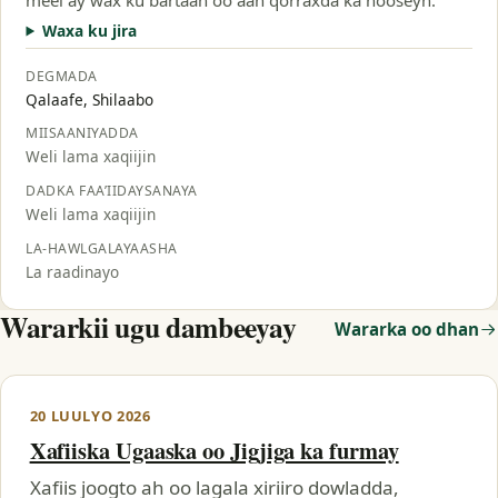
Waxa ku jira
DEGMADA
Qalaafe, Shilaabo
MIISAANIYADDA
Weli lama xaqiijin
DADKA FAA’IIDAYSANAYA
Weli lama xaqiijin
LA-HAWLGALAYAASHA
La raadinayo
Wararkii ugu dambeeyay
Wararka oo dhan
20 LUULYO 2026
Xafiiska Ugaaska oo Jigjiga ka furmay
Xafiis joogto ah oo lagala xiriiro dowladda,