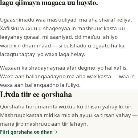
lagu qiimayn magaca uu haysto.
Ugaasnimadu waa mas’uuliyad, ma aha sharaf keliya.
Xafiisku wuxuu u shaqeeyaa in mashruuc kasta uu
leeyahay qoraal, miisaaniyad, cid mas’uul ah iyo
warbixin dhammaad — si bulshadu u ogaato halka
lacagtu tagtay iyo waxa laga helay.
Waxaan ka shaqaynaynaa afar degmo iyo hal xafiis.
Waxa aan ballanqaadayno ma aha wax kasta — waa in
waxa aan ballanqaadno la fuliyo.
Lixda tiir ee qorshaha
Qorshaha horumarinta wuxuu ku dhisan yahay lix tiir.
Mashruuc kastaa mid ka mid ah ayuu ka tirsan yahay —
mana jiro mashruuc aan tiir lahayn.
Fiiri qorshaha oo dhan