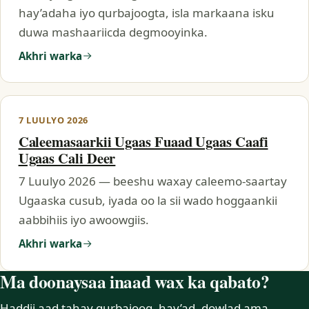
hay’adaha iyo qurbajoogta, isla markaana isku
duwa mashaariicda degmooyinka.
Akhri warka
7 LUULYO 2026
Caleemasaarkii Ugaas Fuaad Ugaas Caafi
Ugaas Cali Deer
7 Luulyo 2026 — beeshu waxay caleemo-saartay
Ugaaska cusub, iyada oo la sii wado hoggaankii
aabbihiis iyo awoowgiis.
Akhri warka
Ma doonaysaa inaad wax ka qabato?
Haddii aad tahay qurbajoog, hay’ad, dowlad ama