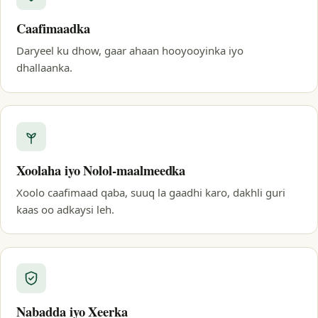
Caafimaadka
Daryeel ku dhow, gaar ahaan hooyooyinka iyo
dhallaanka.
Xoolaha iyo Nolol-maalmeedka
Xoolo caafimaad qaba, suuq la gaadhi karo, dakhli guri
kaas oo adkaysi leh.
Nabadda iyo Xeerka