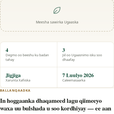
Meesha sawirka Ugaaska
Hal eeg
4
3
Degmo oo beeshu ku badan
Jiil oo Ugaasnimo isku soo
tahay
dhaafay
Jigjiga
7 Luulyo 2026
Xarunta Xafiiska
Caleemasaarka
BALLANQAADKA
In hoggaanka dhaqameed lagu qiimeeyo
waxa uu bulshada u soo kordhiyay — ee aan