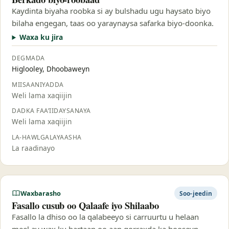
Kaydinta biyaha roobka si ay bulshadu ugu haysato biyo
bilaha engegan, taas oo yaraynaysa safarka biyo-doonka.
Waxa ku jira
DEGMADA
Higlooley, Dhoobaweyn
MIISAANIYADDA
Weli lama xaqiijin
DADKA FAA’IIDAYSANAYA
Weli lama xaqiijin
LA-HAWLGALAYAASHA
La raadinayo
Waxbarasho
Soo-jeedin
Fasallo cusub oo Qalaafe iyo Shilaabo
Fasallo la dhiso oo la qalabeeyo si carruurtu u helaan
meel ay wax ku bartaan oo aan qorraxda ka hooseyn.