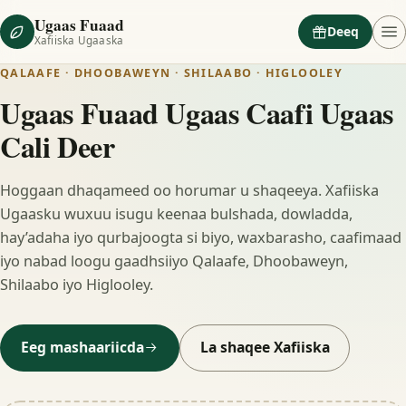
Ugaas Fuaad
Deeq
Xafiiska Ugaaska
QALAAFE · DHOOBAWEYN · SHILAABO · HIGLOOLEY
Ugaas Fuaad Ugaas Caafi Ugaas
Cali Deer
Hoggaan dhaqameed oo horumar u shaqeeya. Xafiiska
Ugaasku wuxuu isugu keenaa bulshada, dowladda,
hay’adaha iyo qurbajoogta si biyo, waxbarasho, caafimaad
iyo nabad loogu gaadhsiiyo Qalaafe, Dhoobaweyn,
Shilaabo iyo Higlooley.
Eeg mashaariicda
La shaqee Xafiiska