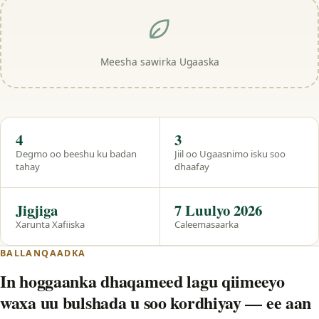
Meesha sawirka Ugaaska
Hal eeg
4
3
Degmo oo beeshu ku badan
Jiil oo Ugaasnimo isku soo
tahay
dhaafay
Jigjiga
7 Luulyo 2026
Xarunta Xafiiska
Caleemasaarka
BALLANQAADKA
In hoggaanka dhaqameed lagu qiimeeyo
waxa uu bulshada u soo kordhiyay — ee aan