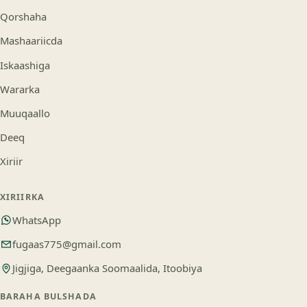
Qorshaha
Mashaariicda
Iskaashiga
Wararka
Muuqaallo
Deeq
Xiriir
XIRIIRKA
WhatsApp
fugaas775@gmail.com
Jigjiga, Deegaanka Soomaalida, Itoobiya
BARAHA BULSHADA