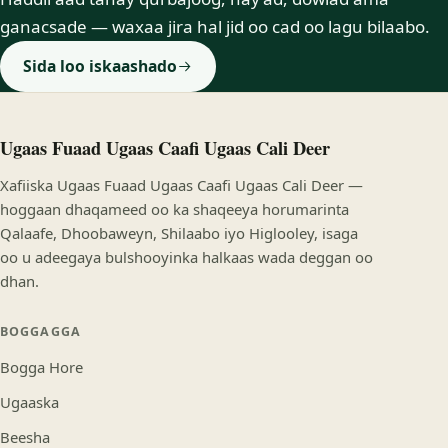
ganacsade — waxaa jira hal jid oo cad oo lagu bilaabo.
Sida loo iskaashado
Ugaas Fuaad Ugaas Caafi Ugaas Cali Deer
Xafiiska Ugaas Fuaad Ugaas Caafi Ugaas Cali Deer —
hoggaan dhaqameed oo ka shaqeeya horumarinta
Qalaafe, Dhoobaweyn, Shilaabo iyo Higlooley, isaga
oo u adeegaya bulshooyinka halkaas wada deggan oo
dhan.
BOGGAGGA
Bogga Hore
Ugaaska
Beesha