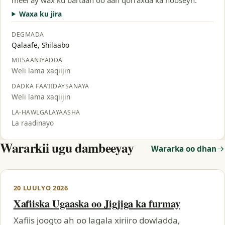
Waxa ku jira
DEGMADA
Qalaafe, Shilaabo
MIISAANIYADDA
Weli lama xaqiijin
DADKA FAA’IIDAYSANAYA
Weli lama xaqiijin
LA-HAWLGALAYAASHA
La raadinayo
Wararkii ugu dambeeyay
Wararka oo dhan
20 LUULYO 2026
Xafiiska Ugaaska oo Jigjiga ka furmay
Xafiis joogto ah oo lagala xiriiro dowladda,