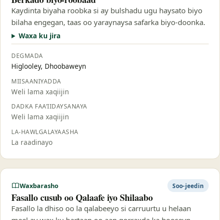
Kaydinta biyaha roobka si ay bulshadu ugu haysato biyo
bilaha engegan, taas oo yaraynaysa safarka biyo-doonka.
Waxa ku jira
DEGMADA
Higlooley, Dhoobaweyn
MIISAANIYADDA
Weli lama xaqiijin
DADKA FAA’IIDAYSANAYA
Weli lama xaqiijin
LA-HAWLGALAYAASHA
La raadinayo
Waxbarasho
Soo-jeedin
Fasallo cusub oo Qalaafe iyo Shilaabo
Fasallo la dhiso oo la qalabeeyo si carruurtu u helaan
meel ay wax ku bartaan oo aan qorraxda ka hooseyn.