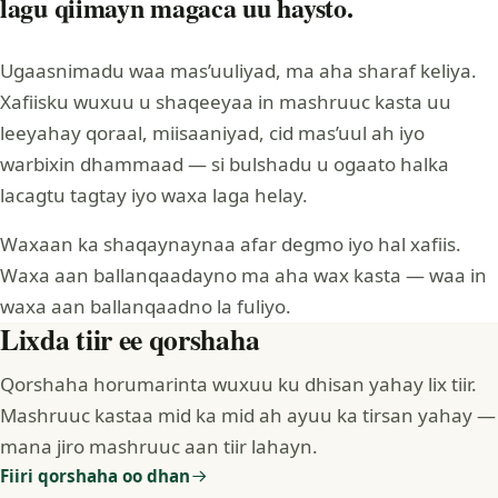
lagu qiimayn magaca uu haysto.
Ugaasnimadu waa mas’uuliyad, ma aha sharaf keliya.
Xafiisku wuxuu u shaqeeyaa in mashruuc kasta uu
leeyahay qoraal, miisaaniyad, cid mas’uul ah iyo
warbixin dhammaad — si bulshadu u ogaato halka
lacagtu tagtay iyo waxa laga helay.
Waxaan ka shaqaynaynaa afar degmo iyo hal xafiis.
Waxa aan ballanqaadayno ma aha wax kasta — waa in
waxa aan ballanqaadno la fuliyo.
Lixda tiir ee qorshaha
Qorshaha horumarinta wuxuu ku dhisan yahay lix tiir.
Mashruuc kastaa mid ka mid ah ayuu ka tirsan yahay —
mana jiro mashruuc aan tiir lahayn.
Fiiri qorshaha oo dhan