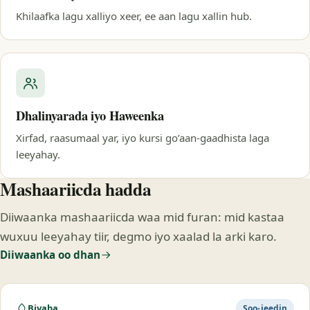
Khilaafka lagu xalliyo xeer, ee aan lagu xallin hub.
Dhalinyarada iyo Haweenka
Xirfad, raasumaal yar, iyo kursi go’aan-gaadhista laga
leeyahay.
Mashaariicda hadda
Diiwaanka mashaariicda waa mid furan: mid kastaa
wuxuu leeyahay tiir, degmo iyo xaalad la arki karo.
Diiwaanka oo dhan
Biyaha
Soo-jeedin