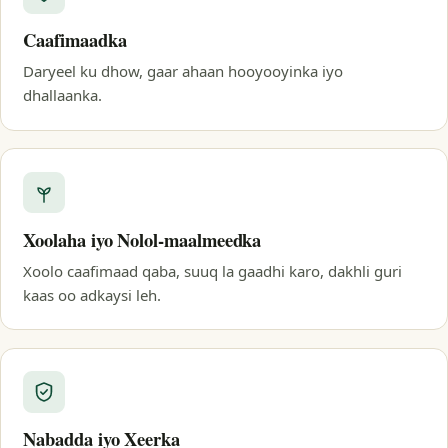
Caafimaadka
Daryeel ku dhow, gaar ahaan hooyooyinka iyo
dhallaanka.
Xoolaha iyo Nolol-maalmeedka
Xoolo caafimaad qaba, suuq la gaadhi karo, dakhli guri
kaas oo adkaysi leh.
Nabadda iyo Xeerka