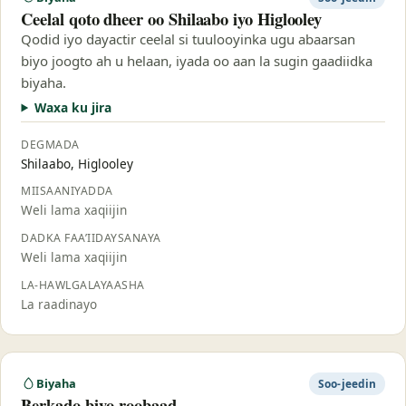
Ceelal qoto dheer oo Shilaabo iyo Higlooley
Qodid iyo dayactir ceelal si tuulooyinka ugu abaarsan
biyo joogto ah u helaan, iyada oo aan la sugin gaadiidka
biyaha.
Waxa ku jira
DEGMADA
Shilaabo, Higlooley
MIISAANIYADDA
Weli lama xaqiijin
DADKA FAA’IIDAYSANAYA
Weli lama xaqiijin
LA-HAWLGALAYAASHA
La raadinayo
Biyaha
Soo-jeedin
Berkado biyo-roobaad