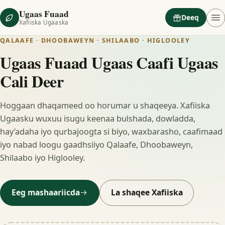
Ugaas Fuaad
Deeq
Xafiiska Ugaaska
QALAAFE · DHOOBAWEYN · SHILAABO · HIGLOOLEY
Ugaas Fuaad Ugaas Caafi Ugaas
Cali Deer
Hoggaan dhaqameed oo horumar u shaqeeya. Xafiiska
Ugaasku wuxuu isugu keenaa bulshada, dowladda,
hay’adaha iyo qurbajoogta si biyo, waxbarasho, caafimaad
iyo nabad loogu gaadhsiiyo Qalaafe, Dhoobaweyn,
Shilaabo iyo Higlooley.
Eeg mashaariicda
La shaqee Xafiiska