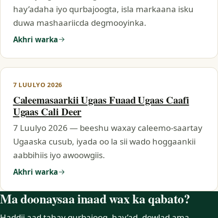
hay’adaha iyo qurbajoogta, isla markaana isku
duwa mashaariicda degmooyinka.
Akhri warka
7 LUULYO 2026
Caleemasaarkii Ugaas Fuaad Ugaas Caafi
Ugaas Cali Deer
7 Luulyo 2026 — beeshu waxay caleemo-saartay
Ugaaska cusub, iyada oo la sii wado hoggaankii
aabbihiis iyo awoowgiis.
Akhri warka
Ma doonaysaa inaad wax ka qabato?
Haddii aad tahay qurbajoog, hay’ad, dowlad ama