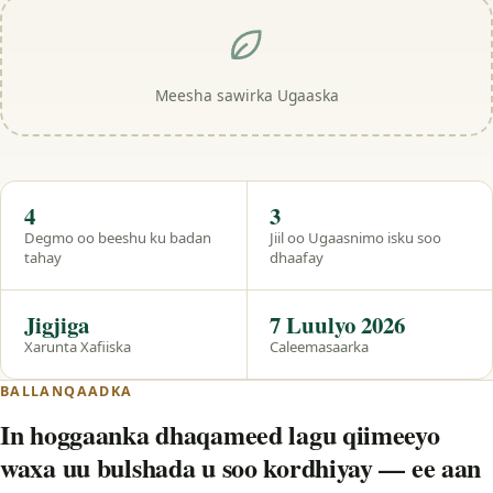
Meesha sawirka Ugaaska
Hal eeg
4
3
Degmo oo beeshu ku badan
Jiil oo Ugaasnimo isku soo
tahay
dhaafay
Jigjiga
7 Luulyo 2026
Xarunta Xafiiska
Caleemasaarka
BALLANQAADKA
In hoggaanka dhaqameed lagu qiimeeyo
waxa uu bulshada u soo kordhiyay — ee aan