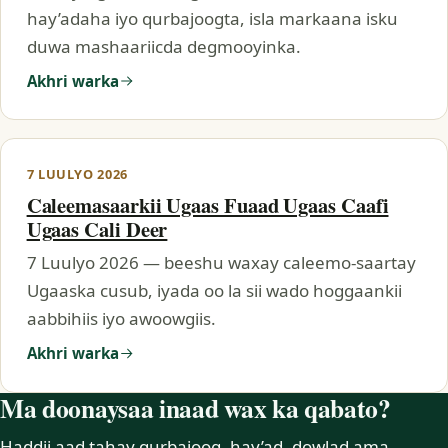
hay’adaha iyo qurbajoogta, isla markaana isku
duwa mashaariicda degmooyinka.
Akhri warka
7 LUULYO 2026
Caleemasaarkii Ugaas Fuaad Ugaas Caafi
Ugaas Cali Deer
7 Luulyo 2026 — beeshu waxay caleemo-saartay
Ugaaska cusub, iyada oo la sii wado hoggaankii
aabbihiis iyo awoowgiis.
Akhri warka
Ma doonaysaa inaad wax ka qabato?
Haddii aad tahay qurbajoog, hay’ad, dowlad ama