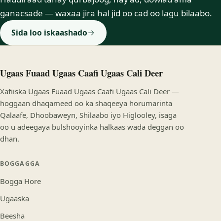
ganacsade — waxaa jira hal jid oo cad oo lagu bilaabo.
Sida loo iskaashado
Ugaas Fuaad Ugaas Caafi Ugaas Cali Deer
Xafiiska Ugaas Fuaad Ugaas Caafi Ugaas Cali Deer —
hoggaan dhaqameed oo ka shaqeeya horumarinta
Qalaafe, Dhoobaweyn, Shilaabo iyo Higlooley, isaga
oo u adeegaya bulshooyinka halkaas wada deggan oo
dhan.
BOGGAGGA
Bogga Hore
Ugaaska
Beesha