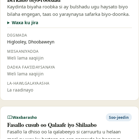
Kaydinta biyaha roobka si ay bulshadu ugu haysato biyo
bilaha engegan, taas oo yaraynaysa safarka biyo-doonka.
Waxa ku jira
DEGMADA
Higlooley, Dhoobaweyn
MIISAANIYADDA
Weli lama xaqiijin
DADKA FAA’IIDAYSANAYA
Weli lama xaqiijin
LA-HAWLGALAYAASHA
La raadinayo
Waxbarasho
Soo-jeedin
Fasallo cusub oo Qalaafe iyo Shilaabo
Fasallo la dhiso oo la qalabeeyo si carruurtu u helaan
meel ay wax ku bartaan oo aan qorraxda ka hooseyn.