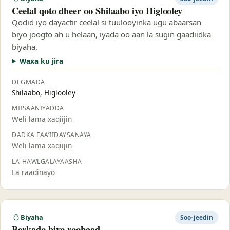
Ceelal qoto dheer oo Shilaabo iyo Higlooley
Qodid iyo dayactir ceelal si tuulooyinka ugu abaarsan
biyo joogto ah u helaan, iyada oo aan la sugin gaadiidka
biyaha.
Waxa ku jira
DEGMADA
Shilaabo, Higlooley
MIISAANIYADDA
Weli lama xaqiijin
DADKA FAA’IIDAYSANAYA
Weli lama xaqiijin
LA-HAWLGALAYAASHA
La raadinayo
Biyaha
Soo-jeedin
Berkado biyo-roobaad