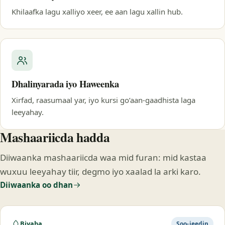
Khilaafka lagu xalliyo xeer, ee aan lagu xallin hub.
Dhalinyarada iyo Haweenka
Xirfad, raasumaal yar, iyo kursi go’aan-gaadhista laga
leeyahay.
Mashaariicda hadda
Diiwaanka mashaariicda waa mid furan: mid kastaa
wuxuu leeyahay tiir, degmo iyo xaalad la arki karo.
Diiwaanka oo dhan
Biyaha
Soo-jeedin