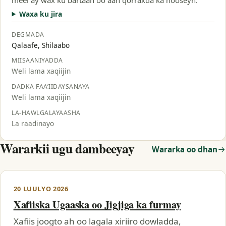
Waxa ku jira
DEGMADA
Qalaafe, Shilaabo
MIISAANIYADDA
Weli lama xaqiijin
DADKA FAA’IIDAYSANAYA
Weli lama xaqiijin
LA-HAWLGALAYAASHA
La raadinayo
Wararkii ugu dambeeyay
Wararka oo dhan
20 LUULYO 2026
Xafiiska Ugaaska oo Jigjiga ka furmay
Xafiis joogto ah oo lagala xiriiro dowladda,