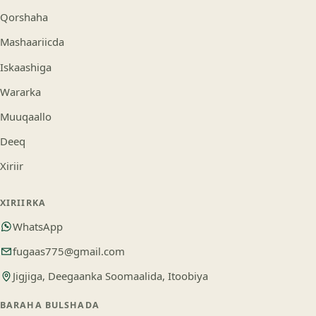
Qorshaha
Mashaariicda
Iskaashiga
Wararka
Muuqaallo
Deeq
Xiriir
XIRIIRKA
WhatsApp
fugaas775@gmail.com
Jigjiga, Deegaanka Soomaalida, Itoobiya
BARAHA BULSHADA