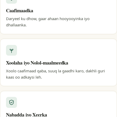
Caafimaadka
Daryeel ku dhow, gaar ahaan hooyooyinka iyo
dhallaanka.
Xoolaha iyo Nolol-maalmeedka
Xoolo caafimaad qaba, suuq la gaadhi karo, dakhli guri
kaas oo adkaysi leh.
Nabadda iyo Xeerka