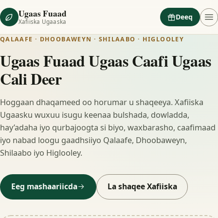
Ugaas Fuaad
Deeq
Xafiiska Ugaaska
QALAAFE · DHOOBAWEYN · SHILAABO · HIGLOOLEY
Ugaas Fuaad Ugaas Caafi Ugaas
Cali Deer
Hoggaan dhaqameed oo horumar u shaqeeya. Xafiiska
Ugaasku wuxuu isugu keenaa bulshada, dowladda,
hay’adaha iyo qurbajoogta si biyo, waxbarasho, caafimaad
iyo nabad loogu gaadhsiiyo Qalaafe, Dhoobaweyn,
Shilaabo iyo Higlooley.
Eeg mashaariicda
La shaqee Xafiiska