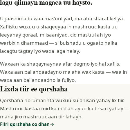
lagu qiimayn magaca uu haysto.
Ugaasnimadu waa mas’uuliyad, ma aha sharaf keliya.
Xafiisku wuxuu u shaqeeyaa in mashruuc kasta uu
leeyahay qoraal, miisaaniyad, cid mas’uul ah iyo
warbixin dhammaad — si bulshadu u ogaato halka
lacagtu tagtay iyo waxa laga helay.
Waxaan ka shaqaynaynaa afar degmo iyo hal xafiis.
Waxa aan ballanqaadayno ma aha wax kasta — waa in
waxa aan ballanqaadno la fuliyo.
Lixda tiir ee qorshaha
Qorshaha horumarinta wuxuu ku dhisan yahay lix tiir.
Mashruuc kastaa mid ka mid ah ayuu ka tirsan yahay —
mana jiro mashruuc aan tiir lahayn.
Fiiri qorshaha oo dhan