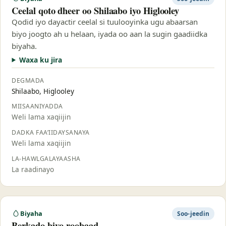
Ceelal qoto dheer oo Shilaabo iyo Higlooley
Qodid iyo dayactir ceelal si tuulooyinka ugu abaarsan
biyo joogto ah u helaan, iyada oo aan la sugin gaadiidka
biyaha.
Waxa ku jira
DEGMADA
Shilaabo, Higlooley
MIISAANIYADDA
Weli lama xaqiijin
DADKA FAA’IIDAYSANAYA
Weli lama xaqiijin
LA-HAWLGALAYAASHA
La raadinayo
Biyaha
Soo-jeedin
Berkado biyo-roobaad