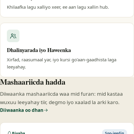
Khilaafka lagu xalliyo xeer, ee aan lagu xallin hub.
Dhalinyarada iyo Haweenka
Xirfad, raasumaal yar, iyo kursi go’aan-gaadhista laga
leeyahay.
Mashaariicda hadda
Diiwaanka mashaariicda waa mid furan: mid kastaa
wuxuu leeyahay tiir, degmo iyo xaalad la arki karo.
Diiwaanka oo dhan
Biyaha
Soo-jeedin