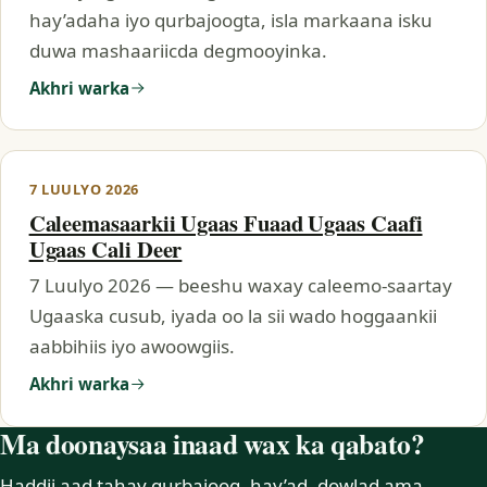
hay’adaha iyo qurbajoogta, isla markaana isku
duwa mashaariicda degmooyinka.
Akhri warka
7 LUULYO 2026
Caleemasaarkii Ugaas Fuaad Ugaas Caafi
Ugaas Cali Deer
7 Luulyo 2026 — beeshu waxay caleemo-saartay
Ugaaska cusub, iyada oo la sii wado hoggaankii
aabbihiis iyo awoowgiis.
Akhri warka
Ma doonaysaa inaad wax ka qabato?
Haddii aad tahay qurbajoog, hay’ad, dowlad ama