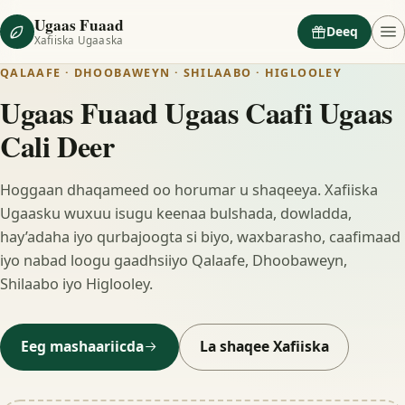
Ugaas Fuaad
Deeq
Xafiiska Ugaaska
QALAAFE · DHOOBAWEYN · SHILAABO · HIGLOOLEY
Ugaas Fuaad Ugaas Caafi Ugaas
Cali Deer
Hoggaan dhaqameed oo horumar u shaqeeya. Xafiiska
Ugaasku wuxuu isugu keenaa bulshada, dowladda,
hay’adaha iyo qurbajoogta si biyo, waxbarasho, caafimaad
iyo nabad loogu gaadhsiiyo Qalaafe, Dhoobaweyn,
Shilaabo iyo Higlooley.
Eeg mashaariicda
La shaqee Xafiiska