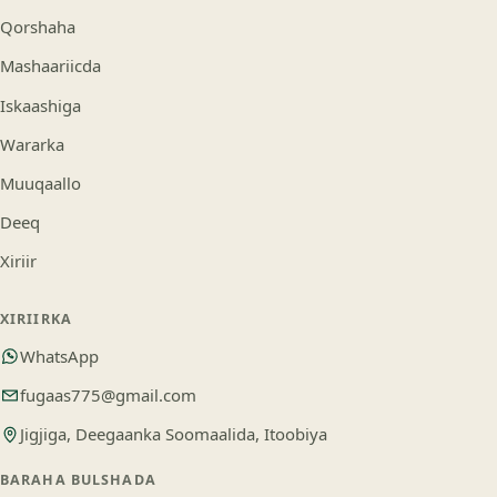
Qorshaha
Mashaariicda
Iskaashiga
Wararka
Muuqaallo
Deeq
Xiriir
XIRIIRKA
WhatsApp
fugaas775@gmail.com
Jigjiga, Deegaanka Soomaalida, Itoobiya
BARAHA BULSHADA