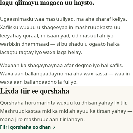
lagu qiimayn magaca uu haysto.
Ugaasnimadu waa mas’uuliyad, ma aha sharaf keliya.
Xafiisku wuxuu u shaqeeyaa in mashruuc kasta uu
leeyahay qoraal, miisaaniyad, cid mas’uul ah iyo
warbixin dhammaad — si bulshadu u ogaato halka
lacagtu tagtay iyo waxa laga helay.
Waxaan ka shaqaynaynaa afar degmo iyo hal xafiis.
Waxa aan ballanqaadayno ma aha wax kasta — waa in
waxa aan ballanqaadno la fuliyo.
Lixda tiir ee qorshaha
Qorshaha horumarinta wuxuu ku dhisan yahay lix tiir.
Mashruuc kastaa mid ka mid ah ayuu ka tirsan yahay —
mana jiro mashruuc aan tiir lahayn.
Fiiri qorshaha oo dhan