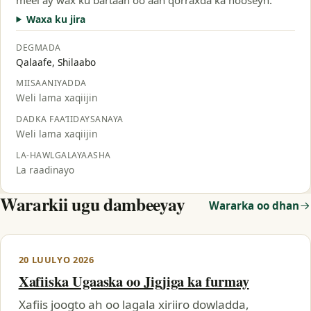
Waxa ku jira
DEGMADA
Qalaafe, Shilaabo
MIISAANIYADDA
Weli lama xaqiijin
DADKA FAA’IIDAYSANAYA
Weli lama xaqiijin
LA-HAWLGALAYAASHA
La raadinayo
Wararkii ugu dambeeyay
Wararka oo dhan
20 LUULYO 2026
Xafiiska Ugaaska oo Jigjiga ka furmay
Xafiis joogto ah oo lagala xiriiro dowladda,