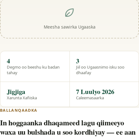
Meesha sawirka Ugaaska
Hal eeg
4
3
Degmo oo beeshu ku badan
Jiil oo Ugaasnimo isku soo
tahay
dhaafay
Jigjiga
7 Luulyo 2026
Xarunta Xafiiska
Caleemasaarka
BALLANQAADKA
In hoggaanka dhaqameed lagu qiimeeyo
waxa uu bulshada u soo kordhiyay — ee aan