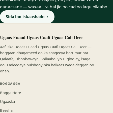
ganacsade — waxaa jira hal jid oo cad oo lagu bilaabo.
Sida loo iskaashado
Ugaas Fuaad Ugaas Caafi Ugaas Cali Deer
Xafiiska Ugaas Fuaad Ugaas Caafi Ugaas Cali Deer —
hoggaan dhaqameed oo ka shaqeeya horumarinta
Qalaafe, Dhoobaweyn, Shilaabo iyo Higlooley, isaga
oo u adeegaya bulshooyinka halkaas wada deggan oo
dhan.
BOGGAGGA
Bogga Hore
Ugaaska
Beesha