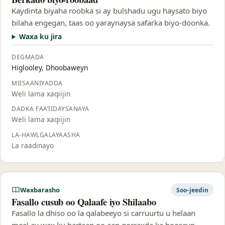
Kaydinta biyaha roobka si ay bulshadu ugu haysato biyo
bilaha engegan, taas oo yaraynaysa safarka biyo-doonka.
Waxa ku jira
DEGMADA
Higlooley, Dhoobaweyn
MIISAANIYADDA
Weli lama xaqiijin
DADKA FAA’IIDAYSANAYA
Weli lama xaqiijin
LA-HAWLGALAYAASHA
La raadinayo
Waxbarasho
Soo-jeedin
Fasallo cusub oo Qalaafe iyo Shilaabo
Fasallo la dhiso oo la qalabeeyo si carruurtu u helaan
meel ay wax ku bartaan oo aan qorraxda ka hooseyn.