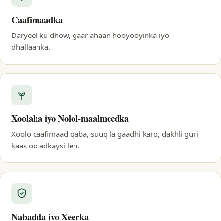
Caafimaadka
Daryeel ku dhow, gaar ahaan hooyooyinka iyo
dhallaanka.
Xoolaha iyo Nolol-maalmeedka
Xoolo caafimaad qaba, suuq la gaadhi karo, dakhli guri
kaas oo adkaysi leh.
Nabadda iyo Xeerka