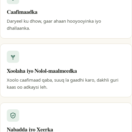
Caafimaadka
Daryeel ku dhow, gaar ahaan hooyooyinka iyo
dhallaanka.
Xoolaha iyo Nolol-maalmeedka
Xoolo caafimaad qaba, suuq la gaadhi karo, dakhli guri
kaas oo adkaysi leh.
Nabadda iyo Xeerka