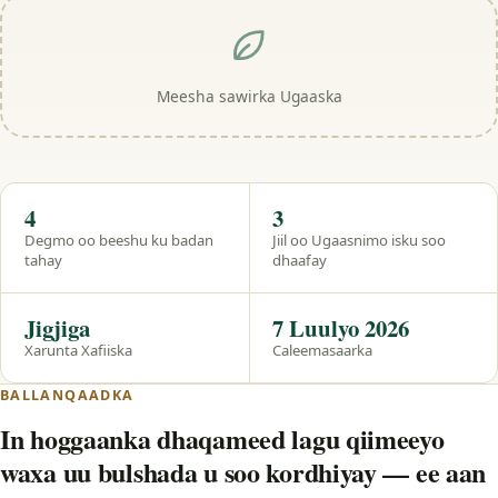
Meesha sawirka Ugaaska
Hal eeg
4
3
Degmo oo beeshu ku badan
Jiil oo Ugaasnimo isku soo
tahay
dhaafay
Jigjiga
7 Luulyo 2026
Xarunta Xafiiska
Caleemasaarka
BALLANQAADKA
In hoggaanka dhaqameed lagu qiimeeyo
waxa uu bulshada u soo kordhiyay — ee aan