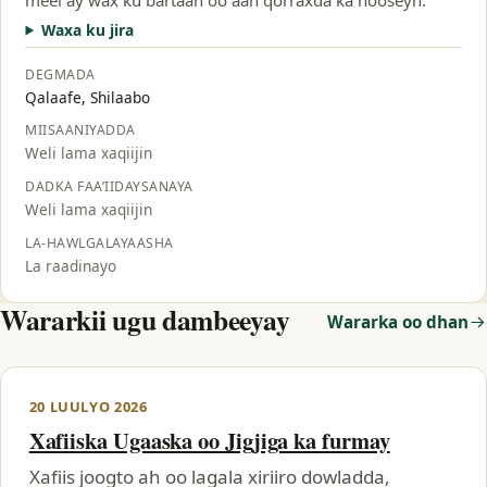
Waxa ku jira
DEGMADA
Qalaafe, Shilaabo
MIISAANIYADDA
Weli lama xaqiijin
DADKA FAA’IIDAYSANAYA
Weli lama xaqiijin
LA-HAWLGALAYAASHA
La raadinayo
Wararkii ugu dambeeyay
Wararka oo dhan
20 LUULYO 2026
Xafiiska Ugaaska oo Jigjiga ka furmay
Xafiis joogto ah oo lagala xiriiro dowladda,