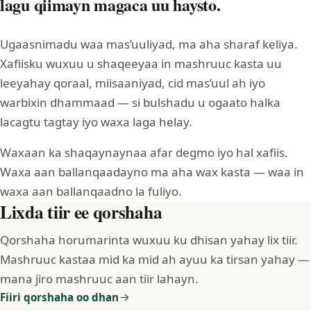
lagu qiimayn magaca uu haysto.
Ugaasnimadu waa mas’uuliyad, ma aha sharaf keliya.
Xafiisku wuxuu u shaqeeyaa in mashruuc kasta uu
leeyahay qoraal, miisaaniyad, cid mas’uul ah iyo
warbixin dhammaad — si bulshadu u ogaato halka
lacagtu tagtay iyo waxa laga helay.
Waxaan ka shaqaynaynaa afar degmo iyo hal xafiis.
Waxa aan ballanqaadayno ma aha wax kasta — waa in
waxa aan ballanqaadno la fuliyo.
Lixda tiir ee qorshaha
Qorshaha horumarinta wuxuu ku dhisan yahay lix tiir.
Mashruuc kastaa mid ka mid ah ayuu ka tirsan yahay —
mana jiro mashruuc aan tiir lahayn.
Fiiri qorshaha oo dhan