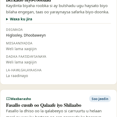
Kaydinta biyaha roobka si ay bulshadu ugu haysato biyo
bilaha engegan, taas oo yaraynaysa safarka biyo-doonka.
Waxa ku jira
DEGMADA
Higlooley, Dhoobaweyn
MIISAANIYADDA
Weli lama xaqiijin
DADKA FAA’IIDAYSANAYA
Weli lama xaqiijin
LA-HAWLGALAYAASHA
La raadinayo
Waxbarasho
Soo-jeedin
Fasallo cusub oo Qalaafe iyo Shilaabo
Fasallo la dhiso oo la qalabeeyo si carruurtu u helaan
meel ay wax ku bartaan oo aan qorraxda ka hooseyn.