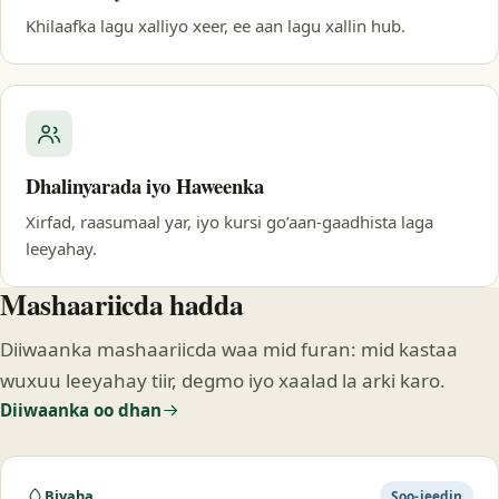
Khilaafka lagu xalliyo xeer, ee aan lagu xallin hub.
Dhalinyarada iyo Haweenka
Xirfad, raasumaal yar, iyo kursi go’aan-gaadhista laga
leeyahay.
Mashaariicda hadda
Diiwaanka mashaariicda waa mid furan: mid kastaa
wuxuu leeyahay tiir, degmo iyo xaalad la arki karo.
Diiwaanka oo dhan
Biyaha
Soo-jeedin