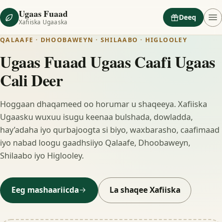
Ugaas Fuaad
Deeq
Xafiiska Ugaaska
QALAAFE · DHOOBAWEYN · SHILAABO · HIGLOOLEY
Ugaas Fuaad Ugaas Caafi Ugaas
Cali Deer
Hoggaan dhaqameed oo horumar u shaqeeya. Xafiiska
Ugaasku wuxuu isugu keenaa bulshada, dowladda,
hay’adaha iyo qurbajoogta si biyo, waxbarasho, caafimaad
iyo nabad loogu gaadhsiiyo Qalaafe, Dhoobaweyn,
Shilaabo iyo Higlooley.
Eeg mashaariicda
La shaqee Xafiiska