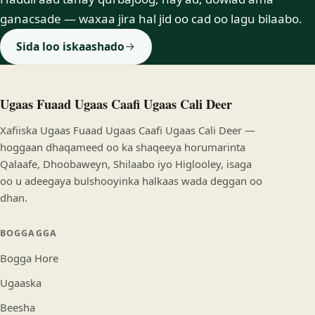
ganacsade — waxaa jira hal jid oo cad oo lagu bilaabo.
Sida loo iskaashado
Ugaas Fuaad Ugaas Caafi Ugaas Cali Deer
Xafiiska Ugaas Fuaad Ugaas Caafi Ugaas Cali Deer —
hoggaan dhaqameed oo ka shaqeeya horumarinta
Qalaafe, Dhoobaweyn, Shilaabo iyo Higlooley, isaga
oo u adeegaya bulshooyinka halkaas wada deggan oo
dhan.
BOGGAGGA
Bogga Hore
Ugaaska
Beesha