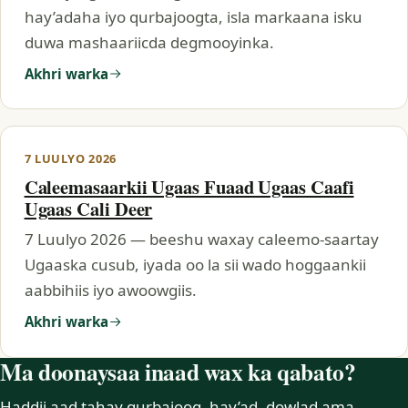
hay’adaha iyo qurbajoogta, isla markaana isku
duwa mashaariicda degmooyinka.
Akhri warka
7 LUULYO 2026
Caleemasaarkii Ugaas Fuaad Ugaas Caafi
Ugaas Cali Deer
7 Luulyo 2026 — beeshu waxay caleemo-saartay
Ugaaska cusub, iyada oo la sii wado hoggaankii
aabbihiis iyo awoowgiis.
Akhri warka
Ma doonaysaa inaad wax ka qabato?
Haddii aad tahay qurbajoog, hay’ad, dowlad ama