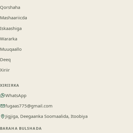
Qorshaha
Mashaariicda
Iskaashiga
Wararka
Muuqaallo
Deeq
Xiriir
XIRIIRKA
WhatsApp
fugaas775@gmail.com
Jigjiga, Deegaanka Soomaalida, Itoobiya
BARAHA BULSHADA