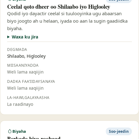
Ceelal qoto dheer oo Shilaabo iyo Higlooley
Qodid iyo dayactir ceelal si tuulooyinka ugu abaarsan
biyo joogto ah u helaan, iyada oo aan la sugin gaadiidka
biyaha.
Waxa ku jira
DEGMADA
Shilaabo, Higlooley
MIISAANIYADDA
Weli lama xaqiijin
DADKA FAA’IIDAYSANAYA
Weli lama xaqiijin
LA-HAWLGALAYAASHA
La raadinayo
Biyaha
Soo-jeedin
Berkado biyo-roobaad