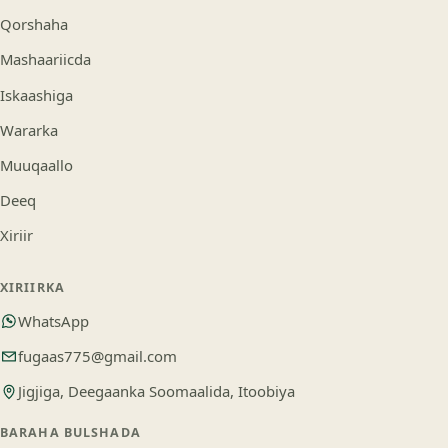
Qorshaha
Mashaariicda
Iskaashiga
Wararka
Muuqaallo
Deeq
Xiriir
XIRIIRKA
WhatsApp
fugaas775@gmail.com
Jigjiga, Deegaanka Soomaalida, Itoobiya
BARAHA BULSHADA