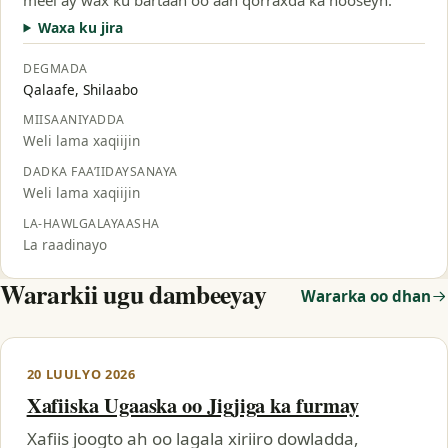
Waxa ku jira
DEGMADA
Qalaafe, Shilaabo
MIISAANIYADDA
Weli lama xaqiijin
DADKA FAA’IIDAYSANAYA
Weli lama xaqiijin
LA-HAWLGALAYAASHA
La raadinayo
Wararkii ugu dambeeyay
Wararka oo dhan
20 LUULYO 2026
Xafiiska Ugaaska oo Jigjiga ka furmay
Xafiis joogto ah oo lagala xiriiro dowladda,