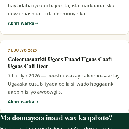
hay’adaha iyo qurbajoogta, isla markaana isku
duwa mashaariicda degmooyinka.
Akhri warka
7 LUULYO 2026
Caleemasaarkii Ugaas Fuaad Ugaas Caafi
Ugaas Cali Deer
7 Luulyo 2026 — beeshu waxay caleemo-saartay
Ugaaska cusub, iyada oo la sii wado hoggaankii
aabbihiis iyo awoowgiis.
Akhri warka
Ma doonaysaa inaad wax ka qabato?
Haddii aad tahay qurbajoog, hay’ad, dowlad ama