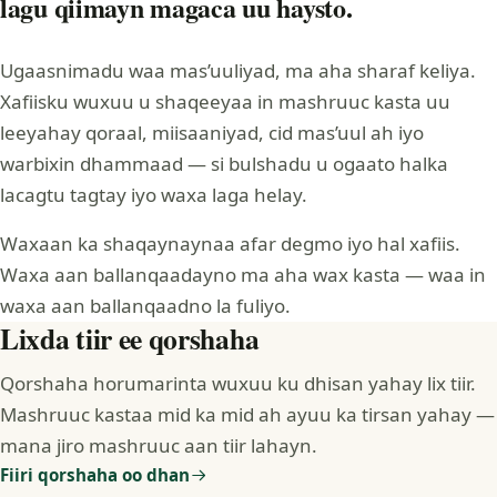
lagu qiimayn magaca uu haysto.
Ugaasnimadu waa mas’uuliyad, ma aha sharaf keliya.
Xafiisku wuxuu u shaqeeyaa in mashruuc kasta uu
leeyahay qoraal, miisaaniyad, cid mas’uul ah iyo
warbixin dhammaad — si bulshadu u ogaato halka
lacagtu tagtay iyo waxa laga helay.
Waxaan ka shaqaynaynaa afar degmo iyo hal xafiis.
Waxa aan ballanqaadayno ma aha wax kasta — waa in
waxa aan ballanqaadno la fuliyo.
Lixda tiir ee qorshaha
Qorshaha horumarinta wuxuu ku dhisan yahay lix tiir.
Mashruuc kastaa mid ka mid ah ayuu ka tirsan yahay —
mana jiro mashruuc aan tiir lahayn.
Fiiri qorshaha oo dhan