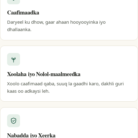
Caafimaadka
Daryeel ku dhow, gaar ahaan hooyooyinka iyo
dhallaanka.
Xoolaha iyo Nolol-maalmeedka
Xoolo caafimaad qaba, suuq la gaadhi karo, dakhli guri
kaas oo adkaysi leh.
Nabadda iyo Xeerka