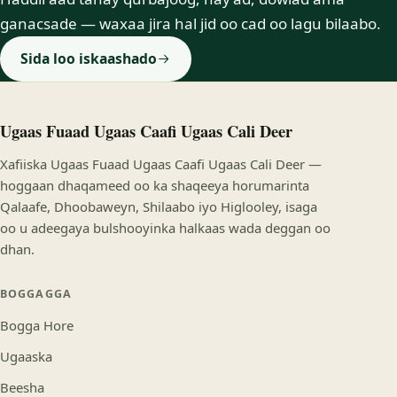
ganacsade — waxaa jira hal jid oo cad oo lagu bilaabo.
Sida loo iskaashado
Ugaas Fuaad Ugaas Caafi Ugaas Cali Deer
Xafiiska Ugaas Fuaad Ugaas Caafi Ugaas Cali Deer —
hoggaan dhaqameed oo ka shaqeeya horumarinta
Qalaafe, Dhoobaweyn, Shilaabo iyo Higlooley, isaga
oo u adeegaya bulshooyinka halkaas wada deggan oo
dhan.
BOGGAGGA
Bogga Hore
Ugaaska
Beesha