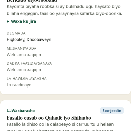
Kaydinta biyaha roobka si ay bulshadu ugu haysato biyo
bilaha engegan, taas oo yaraynaysa safarka biyo-doonka.
Waxa ku jira
DEGMADA
Higlooley, Dhoobaweyn
MIISAANIYADDA
Weli lama xaqiijin
DADKA FAA’IIDAYSANAYA
Weli lama xaqiijin
LA-HAWLGALAYAASHA
La raadinayo
Waxbarasho
Soo-jeedin
Fasallo cusub oo Qalaafe iyo Shilaabo
Fasallo la dhiso oo la qalabeeyo si carruurtu u helaan
meel ay wax ku bartaan oo aan qorraxda ka hooseyn.