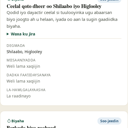
Ceelal qoto dheer oo Shilaabo iyo Higlooley
Qodid iyo dayactir ceelal si tuulooyinka ugu abaarsan
biyo joogto ah u helaan, iyada oo aan la sugin gaadiidka
biyaha.
Waxa ku jira
DEGMADA
Shilaabo, Higlooley
MIISAANIYADDA
Weli lama xaqiijin
DADKA FAA’IIDAYSANAYA
Weli lama xaqiijin
LA-HAWLGALAYAASHA
La raadinayo
Biyaha
Soo-jeedin
Berkado biyo-roobaad