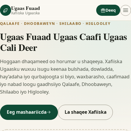
Ugaas Fuaad
Deeq
Xafiiska Ugaaska
QALAAFE · DHOOBAWEYN · SHILAABO · HIGLOOLEY
Ugaas Fuaad Ugaas Caafi Ugaas
Cali Deer
Hoggaan dhaqameed oo horumar u shaqeeya. Xafiiska
Ugaasku wuxuu isugu keenaa bulshada, dowladda,
hay’adaha iyo qurbajoogta si biyo, waxbarasho, caafimaad
iyo nabad loogu gaadhsiiyo Qalaafe, Dhoobaweyn,
Shilaabo iyo Higlooley.
Eeg mashaariicda
La shaqee Xafiiska