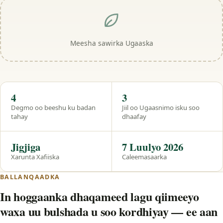
Meesha sawirka Ugaaska
Hal eeg
4
3
Degmo oo beeshu ku badan
Jiil oo Ugaasnimo isku soo
tahay
dhaafay
Jigjiga
7 Luulyo 2026
Xarunta Xafiiska
Caleemasaarka
BALLANQAADKA
In hoggaanka dhaqameed lagu qiimeeyo
waxa uu bulshada u soo kordhiyay — ee aan