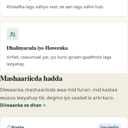
Khilaafka lagu xalliyo xeer, ee aan lagu xallin hub.
Dhalinyarada iyo Haweenka
Xirfad, raasumaal yar, iyo kursi go’aan-gaadhista laga
leeyahay.
Mashaariicda hadda
Diiwaanka mashaariicda waa mid furan: mid kastaa
wuxuu leeyahay tiir, degmo iyo xaalad la arki karo.
Diiwaanka oo dhan
Biyaha
Soo-jeedin