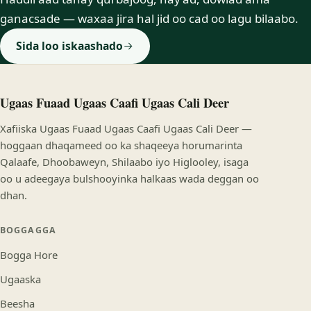
ganacsade — waxaa jira hal jid oo cad oo lagu bilaabo.
Sida loo iskaashado
Ugaas Fuaad Ugaas Caafi Ugaas Cali Deer
Xafiiska Ugaas Fuaad Ugaas Caafi Ugaas Cali Deer —
hoggaan dhaqameed oo ka shaqeeya horumarinta
Qalaafe, Dhoobaweyn, Shilaabo iyo Higlooley, isaga
oo u adeegaya bulshooyinka halkaas wada deggan oo
dhan.
BOGGAGGA
Bogga Hore
Ugaaska
Beesha