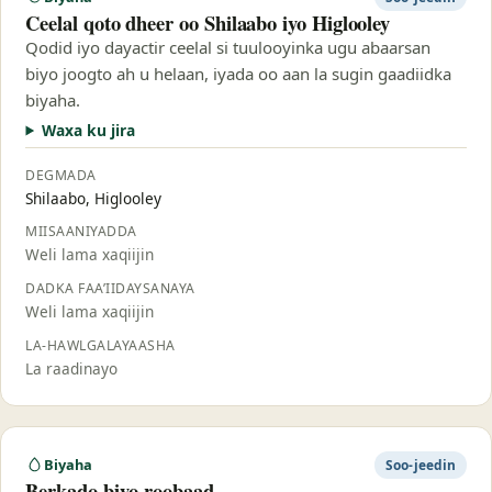
Ceelal qoto dheer oo Shilaabo iyo Higlooley
Qodid iyo dayactir ceelal si tuulooyinka ugu abaarsan
biyo joogto ah u helaan, iyada oo aan la sugin gaadiidka
biyaha.
Waxa ku jira
DEGMADA
Shilaabo, Higlooley
MIISAANIYADDA
Weli lama xaqiijin
DADKA FAA’IIDAYSANAYA
Weli lama xaqiijin
LA-HAWLGALAYAASHA
La raadinayo
Biyaha
Soo-jeedin
Berkado biyo-roobaad