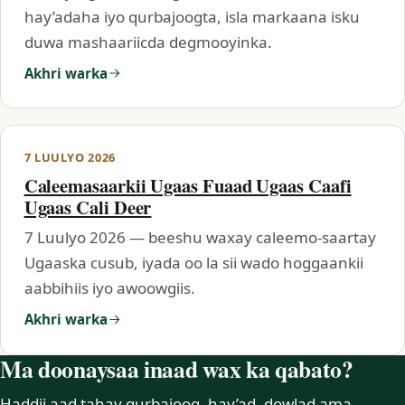
hay’adaha iyo qurbajoogta, isla markaana isku
duwa mashaariicda degmooyinka.
Akhri warka
7 LUULYO 2026
Caleemasaarkii Ugaas Fuaad Ugaas Caafi
Ugaas Cali Deer
7 Luulyo 2026 — beeshu waxay caleemo-saartay
Ugaaska cusub, iyada oo la sii wado hoggaankii
aabbihiis iyo awoowgiis.
Akhri warka
Ma doonaysaa inaad wax ka qabato?
Haddii aad tahay qurbajoog, hay’ad, dowlad ama