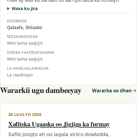
Waxa ku jira
DEGMADA
Qalaafe, Shilaabo
MIISAANIYADDA
Weli lama xaqiijin
DADKA FAA’IIDAYSANAYA
Weli lama xaqiijin
LA-HAWLGALAYAASHA
La raadinayo
Wararkii ugu dambeeyay
Wararka oo dhan
20 LUULYO 2026
Xafiiska Ugaaska oo Jigjiga ka furmay
Xafiis joogto ah oo lagala xiriiro dowladda,