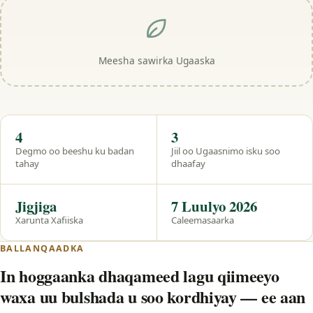
Meesha sawirka Ugaaska
Hal eeg
4
3
Degmo oo beeshu ku badan
Jiil oo Ugaasnimo isku soo
tahay
dhaafay
Jigjiga
7 Luulyo 2026
Xarunta Xafiiska
Caleemasaarka
BALLANQAADKA
In hoggaanka dhaqameed lagu qiimeeyo
waxa uu bulshada u soo kordhiyay — ee aan