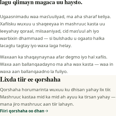
lagu qiimayn magaca uu haysto.
Ugaasnimadu waa mas’uuliyad, ma aha sharaf keliya.
Xafiisku wuxuu u shaqeeyaa in mashruuc kasta uu
leeyahay qoraal, miisaaniyad, cid mas’uul ah iyo
warbixin dhammaad — si bulshadu u ogaato halka
lacagtu tagtay iyo waxa laga helay.
Waxaan ka shaqaynaynaa afar degmo iyo hal xafiis.
Waxa aan ballanqaadayno ma aha wax kasta — waa in
waxa aan ballanqaadno la fuliyo.
Lixda tiir ee qorshaha
Qorshaha horumarinta wuxuu ku dhisan yahay lix tiir.
Mashruuc kastaa mid ka mid ah ayuu ka tirsan yahay —
mana jiro mashruuc aan tiir lahayn.
Fiiri qorshaha oo dhan