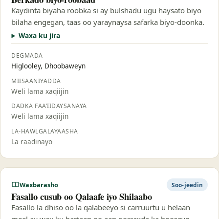
Kaydinta biyaha roobka si ay bulshadu ugu haysato biyo
bilaha engegan, taas oo yaraynaysa safarka biyo-doonka.
Waxa ku jira
DEGMADA
Higlooley, Dhoobaweyn
MIISAANIYADDA
Weli lama xaqiijin
DADKA FAA’IIDAYSANAYA
Weli lama xaqiijin
LA-HAWLGALAYAASHA
La raadinayo
Waxbarasho
Soo-jeedin
Fasallo cusub oo Qalaafe iyo Shilaabo
Fasallo la dhiso oo la qalabeeyo si carruurtu u helaan
meel ay wax ku bartaan oo aan qorraxda ka hooseyn.