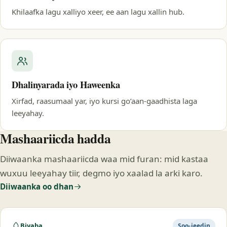
Khilaafka lagu xalliyo xeer, ee aan lagu xallin hub.
Dhalinyarada iyo Haweenka
Xirfad, raasumaal yar, iyo kursi go’aan-gaadhista laga
leeyahay.
Mashaariicda hadda
Diiwaanka mashaariicda waa mid furan: mid kastaa
wuxuu leeyahay tiir, degmo iyo xaalad la arki karo.
Diiwaanka oo dhan
Biyaha
Soo-jeedin