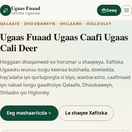
Ugaas Fuaad
Deeq
Xafiiska Ugaaska
QALAAFE · DHOOBAWEYN · SHILAABO · HIGLOOLEY
Ugaas Fuaad Ugaas Caafi Ugaas
Cali Deer
Hoggaan dhaqameed oo horumar u shaqeeya. Xafiiska
Ugaasku wuxuu isugu keenaa bulshada, dowladda,
hay’adaha iyo qurbajoogta si biyo, waxbarasho, caafimaad
iyo nabad loogu gaadhsiiyo Qalaafe, Dhoobaweyn,
Shilaabo iyo Higlooley.
Eeg mashaariicda
La shaqee Xafiiska