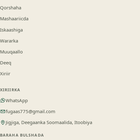
Qorshaha
Mashaariicda
Iskaashiga
Wararka
Muuqaallo
Deeq
Xiriir
XIRIIRKA
WhatsApp
fugaas775@gmail.com
Jigjiga, Deegaanka Soomaalida, Itoobiya
BARAHA BULSHADA