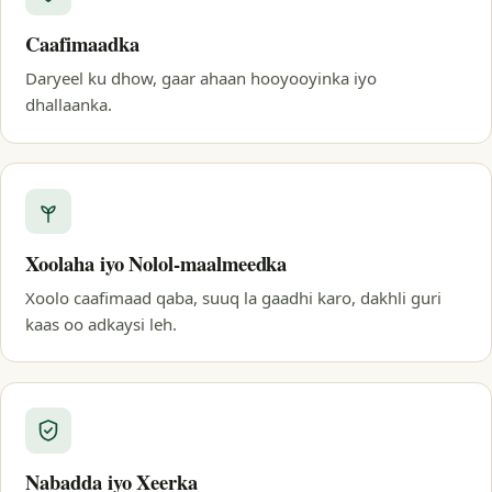
Caafimaadka
Daryeel ku dhow, gaar ahaan hooyooyinka iyo
dhallaanka.
Xoolaha iyo Nolol-maalmeedka
Xoolo caafimaad qaba, suuq la gaadhi karo, dakhli guri
kaas oo adkaysi leh.
Nabadda iyo Xeerka