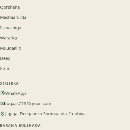
Qorshaha
Mashaariicda
Iskaashiga
Wararka
Muuqaallo
Deeq
Xiriir
XIRIIRKA
WhatsApp
fugaas775@gmail.com
Jigjiga, Deegaanka Soomaalida, Itoobiya
BARAHA BULSHADA