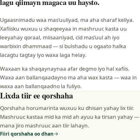
lagu qiimayn magaca uu haysto.
Ugaasnimadu waa mas’uuliyad, ma aha sharaf keliya.
Xafiisku wuxuu u shaqeeyaa in mashruuc kasta uu
leeyahay qoraal, miisaaniyad, cid mas’uul ah iyo
warbixin dhammaad — si bulshadu u ogaato halka
lacagtu tagtay iyo waxa laga helay.
Waxaan ka shaqaynaynaa afar degmo iyo hal xafiis.
Waxa aan ballanqaadayno ma aha wax kasta — waa in
waxa aan ballanqaadno la fuliyo.
Lixda tiir ee qorshaha
Qorshaha horumarinta wuxuu ku dhisan yahay lix tiir.
Mashruuc kastaa mid ka mid ah ayuu ka tirsan yahay —
mana jiro mashruuc aan tiir lahayn.
Fiiri qorshaha oo dhan