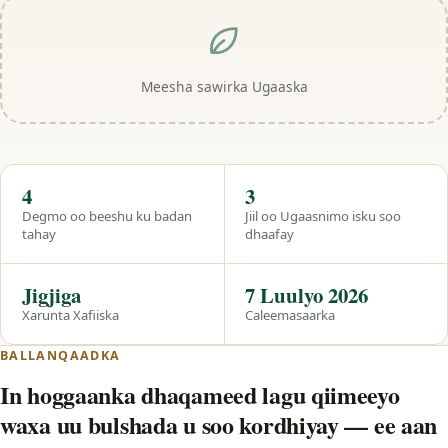
Meesha sawirka Ugaaska
Hal eeg
4
3
Degmo oo beeshu ku badan
Jiil oo Ugaasnimo isku soo
tahay
dhaafay
Jigjiga
7 Luulyo 2026
Xarunta Xafiiska
Caleemasaarka
BALLANQAADKA
In hoggaanka dhaqameed lagu qiimeeyo
waxa uu bulshada u soo kordhiyay — ee aan