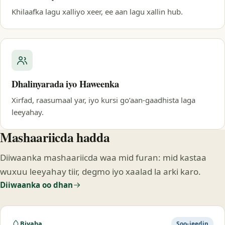
Khilaafka lagu xalliyo xeer, ee aan lagu xallin hub.
Dhalinyarada iyo Haweenka
Xirfad, raasumaal yar, iyo kursi go’aan-gaadhista laga
leeyahay.
Mashaariicda hadda
Diiwaanka mashaariicda waa mid furan: mid kastaa
wuxuu leeyahay tiir, degmo iyo xaalad la arki karo.
Diiwaanka oo dhan
Biyaha
Soo-jeedin