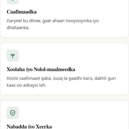
Caafimaadka
Daryeel ku dhow, gaar ahaan hooyooyinka iyo
dhallaanka.
Xoolaha iyo Nolol-maalmeedka
Xoolo caafimaad qaba, suuq la gaadhi karo, dakhli guri
kaas oo adkaysi leh.
Nabadda iyo Xeerka