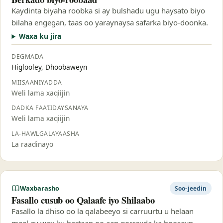
Kaydinta biyaha roobka si ay bulshadu ugu haysato biyo
bilaha engegan, taas oo yaraynaysa safarka biyo-doonka.
Waxa ku jira
DEGMADA
Higlooley, Dhoobaweyn
MIISAANIYADDA
Weli lama xaqiijin
DADKA FAA’IIDAYSANAYA
Weli lama xaqiijin
LA-HAWLGALAYAASHA
La raadinayo
Waxbarasho
Soo-jeedin
Fasallo cusub oo Qalaafe iyo Shilaabo
Fasallo la dhiso oo la qalabeeyo si carruurtu u helaan
meel ay wax ku bartaan oo aan qorraxda ka hooseyn.