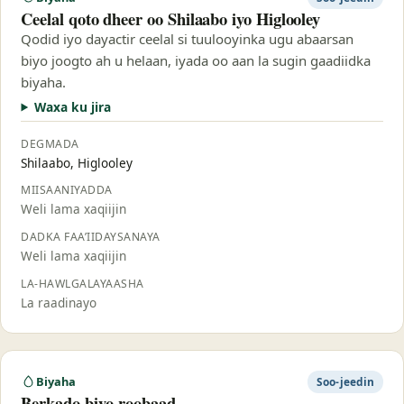
Ceelal qoto dheer oo Shilaabo iyo Higlooley
Qodid iyo dayactir ceelal si tuulooyinka ugu abaarsan
biyo joogto ah u helaan, iyada oo aan la sugin gaadiidka
biyaha.
Waxa ku jira
DEGMADA
Shilaabo, Higlooley
MIISAANIYADDA
Weli lama xaqiijin
DADKA FAA’IIDAYSANAYA
Weli lama xaqiijin
LA-HAWLGALAYAASHA
La raadinayo
Biyaha
Soo-jeedin
Berkado biyo-roobaad