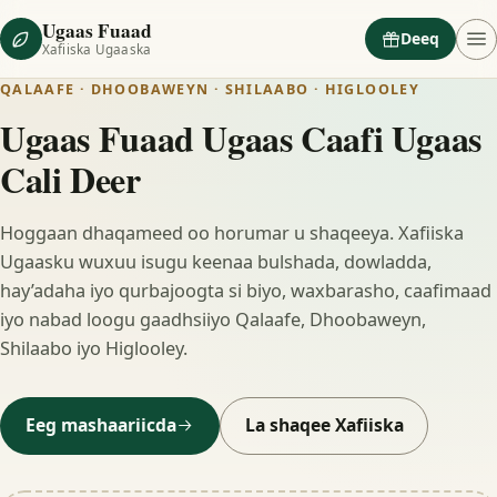
Ugaas Fuaad
Deeq
Xafiiska Ugaaska
QALAAFE · DHOOBAWEYN · SHILAABO · HIGLOOLEY
Ugaas Fuaad Ugaas Caafi Ugaas
Cali Deer
Hoggaan dhaqameed oo horumar u shaqeeya. Xafiiska
Ugaasku wuxuu isugu keenaa bulshada, dowladda,
hay’adaha iyo qurbajoogta si biyo, waxbarasho, caafimaad
iyo nabad loogu gaadhsiiyo Qalaafe, Dhoobaweyn,
Shilaabo iyo Higlooley.
Eeg mashaariicda
La shaqee Xafiiska