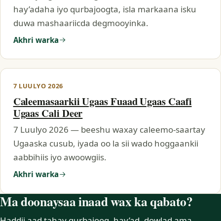
hay’adaha iyo qurbajoogta, isla markaana isku
duwa mashaariicda degmooyinka.
Akhri warka
7 LUULYO 2026
Caleemasaarkii Ugaas Fuaad Ugaas Caafi
Ugaas Cali Deer
7 Luulyo 2026 — beeshu waxay caleemo-saartay
Ugaaska cusub, iyada oo la sii wado hoggaankii
aabbihiis iyo awoowgiis.
Akhri warka
Ma doonaysaa inaad wax ka qabato?
Haddii aad tahay qurbajoog, hay’ad, dowlad ama