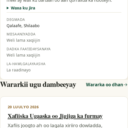
Waxa ku jira
DEGMADA
Qalaafe, Shilaabo
MIISAANIYADDA
Weli lama xaqiijin
DADKA FAA’IIDAYSANAYA
Weli lama xaqiijin
LA-HAWLGALAYAASHA
La raadinayo
Wararkii ugu dambeeyay
Wararka oo dhan
20 LUULYO 2026
Xafiiska Ugaaska oo Jigjiga ka furmay
Xafiis joogto ah oo lagala xiriiro dowladda,