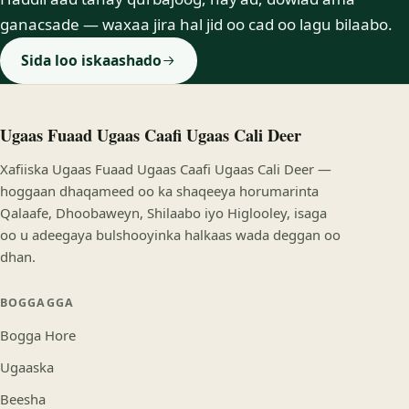
ganacsade — waxaa jira hal jid oo cad oo lagu bilaabo.
Sida loo iskaashado
Ugaas Fuaad Ugaas Caafi Ugaas Cali Deer
Xafiiska Ugaas Fuaad Ugaas Caafi Ugaas Cali Deer —
hoggaan dhaqameed oo ka shaqeeya horumarinta
Qalaafe, Dhoobaweyn, Shilaabo iyo Higlooley, isaga
oo u adeegaya bulshooyinka halkaas wada deggan oo
dhan.
BOGGAGGA
Bogga Hore
Ugaaska
Beesha