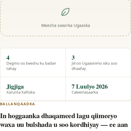
Meesha sawirka Ugaaska
Hal eeg
4
3
Degmo oo beeshu ku badan
Jiil oo Ugaasnimo isku soo
tahay
dhaafay
Jigjiga
7 Luulyo 2026
Xarunta Xafiiska
Caleemasaarka
BALLANQAADKA
In hoggaanka dhaqameed lagu qiimeeyo
waxa uu bulshada u soo kordhiyay — ee aan