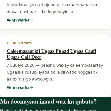
hay’adaha iyo qurbajoogta, isla markaana isku
duwa mashaariicda degmooyinka.
Akhri warka
7 LUULYO 2026
Caleemasaarkii Ugaas Fuaad Ugaas Caafi
Ugaas Cali Deer
7 Luulyo 2026 — beeshu waxay caleemo-saartay
Ugaaska cusub, iyada oo la sii wado hoggaankii
aabbihiis iyo awoowgiis.
Akhri warka
Ma doonaysaa inaad wax ka qabato?
Haddii aad tahay qurbajoog, hay’ad, dowlad ama