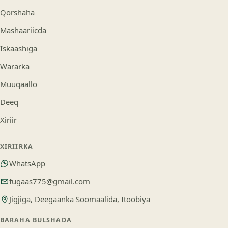
Qorshaha
Mashaariicda
Iskaashiga
Wararka
Muuqaallo
Deeq
Xiriir
XIRIIRKA
WhatsApp
fugaas775@gmail.com
Jigjiga, Deegaanka Soomaalida, Itoobiya
BARAHA BULSHADA