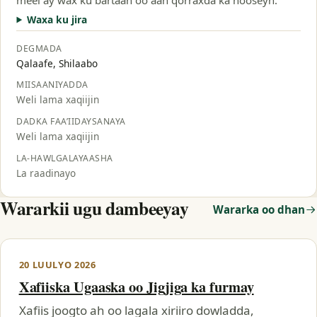
Waxa ku jira
DEGMADA
Qalaafe, Shilaabo
MIISAANIYADDA
Weli lama xaqiijin
DADKA FAA’IIDAYSANAYA
Weli lama xaqiijin
LA-HAWLGALAYAASHA
La raadinayo
Wararkii ugu dambeeyay
Wararka oo dhan
20 LUULYO 2026
Xafiiska Ugaaska oo Jigjiga ka furmay
Xafiis joogto ah oo lagala xiriiro dowladda,