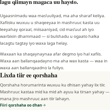
lagu qiimayn magaca uu haysto.
Ugaasnimadu waa mas’uuliyad, ma aha sharaf keliya.
Xafiisku wuxuu u shaqeeyaa in mashruuc kasta uu
leeyahay qoraal, miisaaniyad, cid mas’uul ah iyo
warbixin dhammaad — si bulshadu u ogaato halka
lacagtu tagtay iyo waxa laga helay.
Waxaan ka shaqaynaynaa afar degmo iyo hal xafiis.
Waxa aan ballanqaadayno ma aha wax kasta — waa in
waxa aan ballanqaadno la fuliyo.
Lixda tiir ee qorshaha
Qorshaha horumarinta wuxuu ku dhisan yahay lix tiir.
Mashruuc kastaa mid ka mid ah ayuu ka tirsan yahay —
mana jiro mashruuc aan tiir lahayn.
Fiiri qorshaha oo dhan