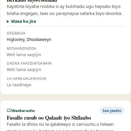
Kaydinta biyaha roobka si ay bulshadu ugu haysato biyo
bilaha engegan, taas oo yaraynaysa safarka biyo-doonka.
Waxa ku jira
DEGMADA
Higlooley, Dhoobaweyn
MIISAANIYADDA
Weli lama xaqiijin
DADKA FAA’IIDAYSANAYA
Weli lama xaqiijin
LA-HAWLGALAYAASHA
La raadinayo
Waxbarasho
Soo-jeedin
Fasallo cusub oo Qalaafe iyo Shilaabo
Fasallo la dhiso oo la qalabeeyo si carruurtu u helaan
meel ay wax ku bartaan oo aan qorraxda ka hooseyn.