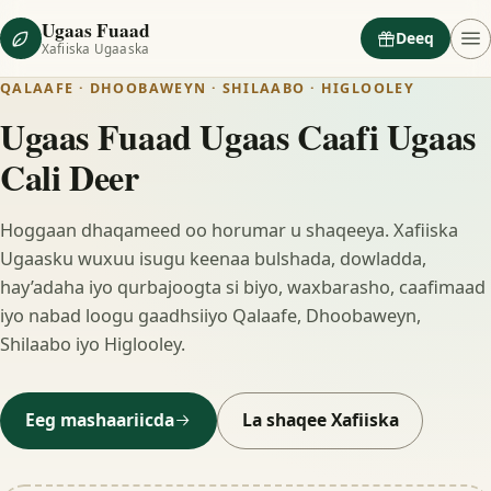
Ugaas Fuaad
Deeq
Xafiiska Ugaaska
QALAAFE · DHOOBAWEYN · SHILAABO · HIGLOOLEY
Ugaas Fuaad Ugaas Caafi Ugaas
Cali Deer
Hoggaan dhaqameed oo horumar u shaqeeya. Xafiiska
Ugaasku wuxuu isugu keenaa bulshada, dowladda,
hay’adaha iyo qurbajoogta si biyo, waxbarasho, caafimaad
iyo nabad loogu gaadhsiiyo Qalaafe, Dhoobaweyn,
Shilaabo iyo Higlooley.
Eeg mashaariicda
La shaqee Xafiiska