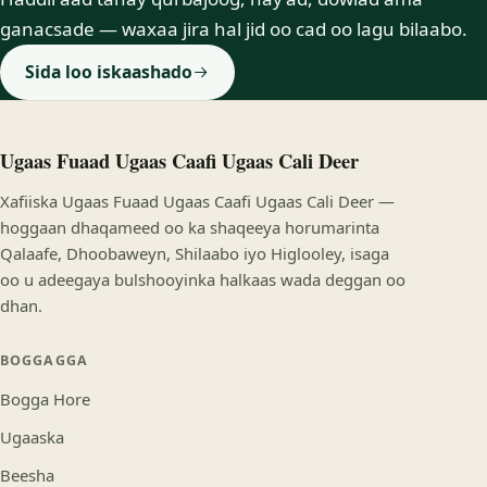
ganacsade — waxaa jira hal jid oo cad oo lagu bilaabo.
Sida loo iskaashado
Ugaas Fuaad Ugaas Caafi Ugaas Cali Deer
Xafiiska Ugaas Fuaad Ugaas Caafi Ugaas Cali Deer —
hoggaan dhaqameed oo ka shaqeeya horumarinta
Qalaafe, Dhoobaweyn, Shilaabo iyo Higlooley, isaga
oo u adeegaya bulshooyinka halkaas wada deggan oo
dhan.
BOGGAGGA
Bogga Hore
Ugaaska
Beesha