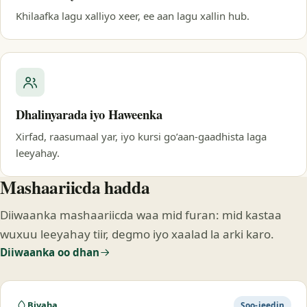
Khilaafka lagu xalliyo xeer, ee aan lagu xallin hub.
Dhalinyarada iyo Haweenka
Xirfad, raasumaal yar, iyo kursi go’aan-gaadhista laga
leeyahay.
Mashaariicda hadda
Diiwaanka mashaariicda waa mid furan: mid kastaa
wuxuu leeyahay tiir, degmo iyo xaalad la arki karo.
Diiwaanka oo dhan
Biyaha
Soo-jeedin