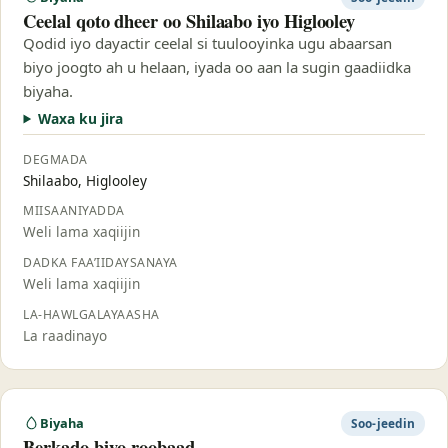
Ceelal qoto dheer oo Shilaabo iyo Higlooley
Qodid iyo dayactir ceelal si tuulooyinka ugu abaarsan
biyo joogto ah u helaan, iyada oo aan la sugin gaadiidka
biyaha.
Waxa ku jira
DEGMADA
Shilaabo, Higlooley
MIISAANIYADDA
Weli lama xaqiijin
DADKA FAA’IIDAYSANAYA
Weli lama xaqiijin
LA-HAWLGALAYAASHA
La raadinayo
Biyaha
Soo-jeedin
Berkado biyo-roobaad