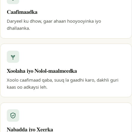
Caafimaadka
Daryeel ku dhow, gaar ahaan hooyooyinka iyo
dhallaanka.
Xoolaha iyo Nolol-maalmeedka
Xoolo caafimaad qaba, suuq la gaadhi karo, dakhli guri
kaas oo adkaysi leh.
Nabadda iyo Xeerka