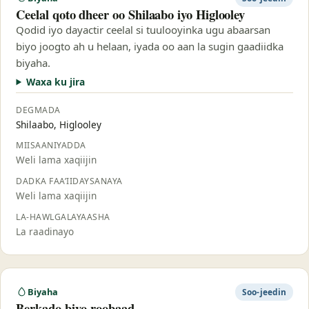
Ceelal qoto dheer oo Shilaabo iyo Higlooley
Qodid iyo dayactir ceelal si tuulooyinka ugu abaarsan
biyo joogto ah u helaan, iyada oo aan la sugin gaadiidka
biyaha.
Waxa ku jira
DEGMADA
Shilaabo, Higlooley
MIISAANIYADDA
Weli lama xaqiijin
DADKA FAA’IIDAYSANAYA
Weli lama xaqiijin
LA-HAWLGALAYAASHA
La raadinayo
Biyaha
Soo-jeedin
Berkado biyo-roobaad