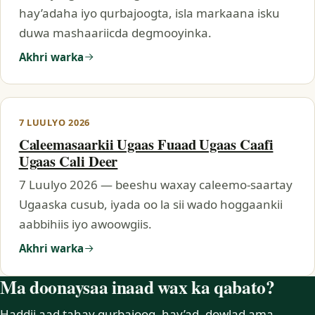
hay’adaha iyo qurbajoogta, isla markaana isku
duwa mashaariicda degmooyinka.
Akhri warka
7 LUULYO 2026
Caleemasaarkii Ugaas Fuaad Ugaas Caafi
Ugaas Cali Deer
7 Luulyo 2026 — beeshu waxay caleemo-saartay
Ugaaska cusub, iyada oo la sii wado hoggaankii
aabbihiis iyo awoowgiis.
Akhri warka
Ma doonaysaa inaad wax ka qabato?
Haddii aad tahay qurbajoog, hay’ad, dowlad ama