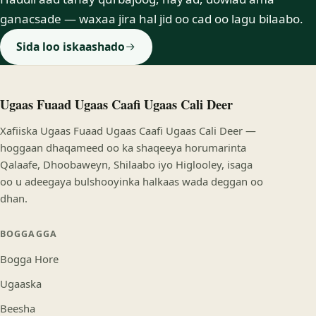
ganacsade — waxaa jira hal jid oo cad oo lagu bilaabo.
Sida loo iskaashado
Ugaas Fuaad Ugaas Caafi Ugaas Cali Deer
Xafiiska Ugaas Fuaad Ugaas Caafi Ugaas Cali Deer —
hoggaan dhaqameed oo ka shaqeeya horumarinta
Qalaafe, Dhoobaweyn, Shilaabo iyo Higlooley, isaga
oo u adeegaya bulshooyinka halkaas wada deggan oo
dhan.
BOGGAGGA
Bogga Hore
Ugaaska
Beesha