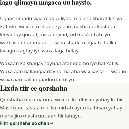
lagu qiimayn magaca uu haysto.
Ugaasnimadu waa mas’uuliyad, ma aha sharaf keliya.
Xafiisku wuxuu u shaqeeyaa in mashruuc kasta uu
leeyahay qoraal, miisaaniyad, cid mas’uul ah iyo
warbixin dhammaad — si bulshadu u ogaato halka
lacagtu tagtay iyo waxa laga helay.
Waxaan ka shaqaynaynaa afar degmo iyo hal xafiis.
Waxa aan ballanqaadayno ma aha wax kasta — waa in
waxa aan ballanqaadno la fuliyo.
Lixda tiir ee qorshaha
Qorshaha horumarinta wuxuu ku dhisan yahay lix tiir.
Mashruuc kastaa mid ka mid ah ayuu ka tirsan yahay —
mana jiro mashruuc aan tiir lahayn.
Fiiri qorshaha oo dhan