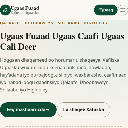
Ugaas Fuaad
Deeq
Xafiiska Ugaaska
QALAAFE · DHOOBAWEYN · SHILAABO · HIGLOOLEY
Ugaas Fuaad Ugaas Caafi Ugaas
Cali Deer
Hoggaan dhaqameed oo horumar u shaqeeya. Xafiiska
Ugaasku wuxuu isugu keenaa bulshada, dowladda,
hay’adaha iyo qurbajoogta si biyo, waxbarasho, caafimaad
iyo nabad loogu gaadhsiiyo Qalaafe, Dhoobaweyn,
Shilaabo iyo Higlooley.
Eeg mashaariicda
La shaqee Xafiiska