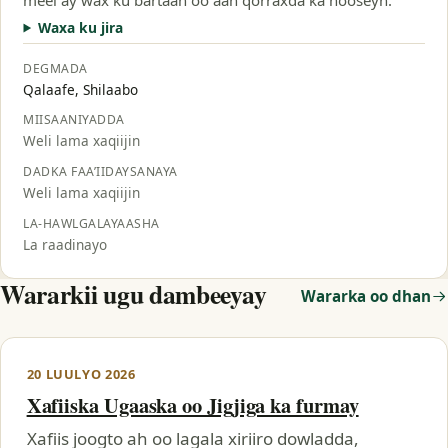
Waxa ku jira
DEGMADA
Qalaafe, Shilaabo
MIISAANIYADDA
Weli lama xaqiijin
DADKA FAA’IIDAYSANAYA
Weli lama xaqiijin
LA-HAWLGALAYAASHA
La raadinayo
Wararkii ugu dambeeyay
Wararka oo dhan
20 LUULYO 2026
Xafiiska Ugaaska oo Jigjiga ka furmay
Xafiis joogto ah oo lagala xiriiro dowladda,