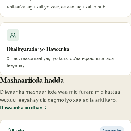
Khilaafka lagu xalliyo xeer, ee aan lagu xallin hub.
Dhalinyarada iyo Haweenka
Xirfad, raasumaal yar, iyo kursi go’aan-gaadhista laga
leeyahay.
Mashaariicda hadda
Diiwaanka mashaariicda waa mid furan: mid kastaa
wuxuu leeyahay tiir, degmo iyo xaalad la arki karo.
Diiwaanka oo dhan
Biyaha
Soo-jeedin