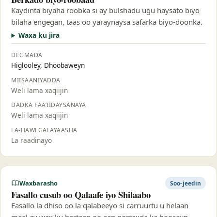
Kaydinta biyaha roobka si ay bulshadu ugu haysato biyo
bilaha engegan, taas oo yaraynaysa safarka biyo-doonka.
Waxa ku jira
DEGMADA
Higlooley, Dhoobaweyn
MIISAANIYADDA
Weli lama xaqiijin
DADKA FAA’IIDAYSANAYA
Weli lama xaqiijin
LA-HAWLGALAYAASHA
La raadinayo
Waxbarasho
Soo-jeedin
Fasallo cusub oo Qalaafe iyo Shilaabo
Fasallo la dhiso oo la qalabeeyo si carruurtu u helaan
meel ay wax ku bartaan oo aan qorraxda ka hooseyn.