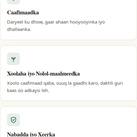
Caafimaadka
Daryeel ku dhow, gaar ahaan hooyooyinka iyo
dhallaanka.
Xoolaha iyo Nolol-maalmeedka
Xoolo caafimaad qaba, suuq la gaadhi karo, dakhli guri
kaas oo adkaysi leh.
Nabadda iyo Xeerka