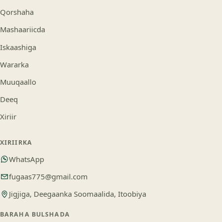
Qorshaha
Mashaariicda
Iskaashiga
Wararka
Muuqaallo
Deeq
Xiriir
XIRIIRKA
WhatsApp
fugaas775@gmail.com
Jigjiga, Deegaanka Soomaalida, Itoobiya
BARAHA BULSHADA