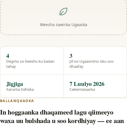
Meesha sawirka Ugaaska
Hal eeg
4
3
Degmo oo beeshu ku badan
Jiil oo Ugaasnimo isku soo
tahay
dhaafay
Jigjiga
7 Luulyo 2026
Xarunta Xafiiska
Caleemasaarka
BALLANQAADKA
In hoggaanka dhaqameed lagu qiimeeyo
waxa uu bulshada u soo kordhiyay — ee aan