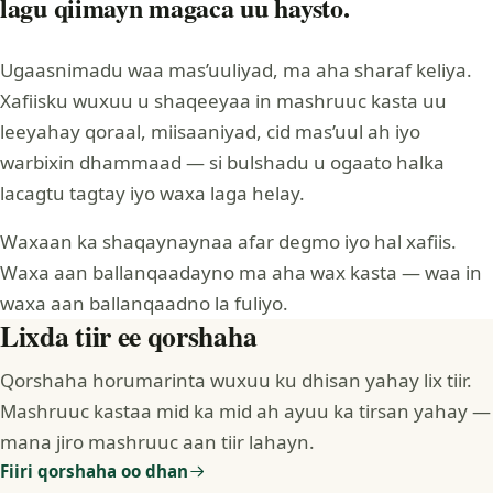
lagu qiimayn magaca uu haysto.
Ugaasnimadu waa mas’uuliyad, ma aha sharaf keliya.
Xafiisku wuxuu u shaqeeyaa in mashruuc kasta uu
leeyahay qoraal, miisaaniyad, cid mas’uul ah iyo
warbixin dhammaad — si bulshadu u ogaato halka
lacagtu tagtay iyo waxa laga helay.
Waxaan ka shaqaynaynaa afar degmo iyo hal xafiis.
Waxa aan ballanqaadayno ma aha wax kasta — waa in
waxa aan ballanqaadno la fuliyo.
Lixda tiir ee qorshaha
Qorshaha horumarinta wuxuu ku dhisan yahay lix tiir.
Mashruuc kastaa mid ka mid ah ayuu ka tirsan yahay —
mana jiro mashruuc aan tiir lahayn.
Fiiri qorshaha oo dhan