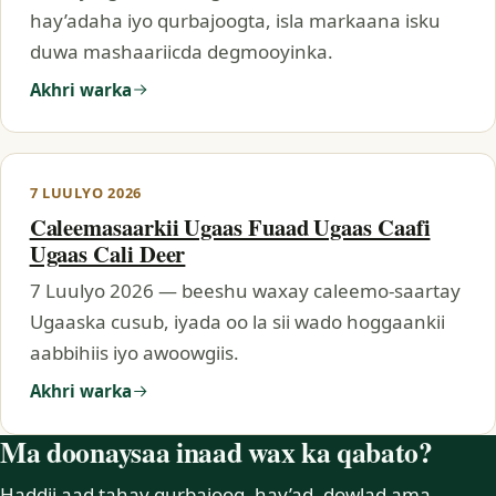
hay’adaha iyo qurbajoogta, isla markaana isku
duwa mashaariicda degmooyinka.
Akhri warka
7 LUULYO 2026
Caleemasaarkii Ugaas Fuaad Ugaas Caafi
Ugaas Cali Deer
7 Luulyo 2026 — beeshu waxay caleemo-saartay
Ugaaska cusub, iyada oo la sii wado hoggaankii
aabbihiis iyo awoowgiis.
Akhri warka
Ma doonaysaa inaad wax ka qabato?
Haddii aad tahay qurbajoog, hay’ad, dowlad ama