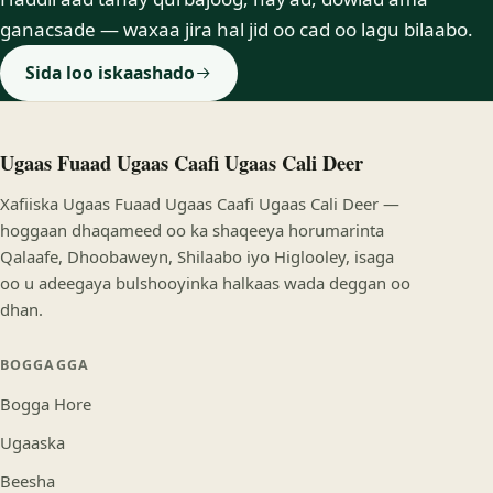
ganacsade — waxaa jira hal jid oo cad oo lagu bilaabo.
Sida loo iskaashado
Ugaas Fuaad Ugaas Caafi Ugaas Cali Deer
Xafiiska Ugaas Fuaad Ugaas Caafi Ugaas Cali Deer —
hoggaan dhaqameed oo ka shaqeeya horumarinta
Qalaafe, Dhoobaweyn, Shilaabo iyo Higlooley, isaga
oo u adeegaya bulshooyinka halkaas wada deggan oo
dhan.
BOGGAGGA
Bogga Hore
Ugaaska
Beesha