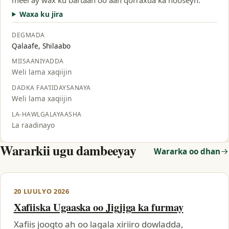
Waxa ku jira
DEGMADA
Qalaafe, Shilaabo
MIISAANIYADDA
Weli lama xaqiijin
DADKA FAA’IIDAYSANAYA
Weli lama xaqiijin
LA-HAWLGALAYAASHA
La raadinayo
Wararkii ugu dambeeyay
Wararka oo dhan
20 LUULYO 2026
Xafiiska Ugaaska oo Jigjiga ka furmay
Xafiis joogto ah oo lagala xiriiro dowladda,