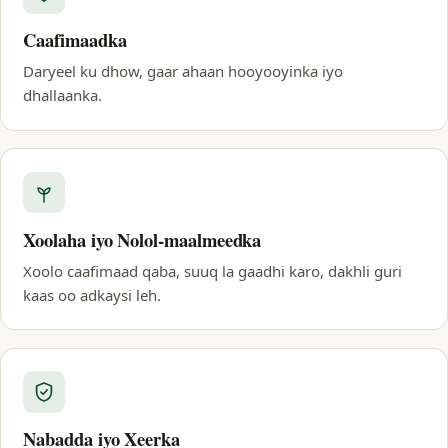
Caafimaadka
Daryeel ku dhow, gaar ahaan hooyooyinka iyo
dhallaanka.
Xoolaha iyo Nolol-maalmeedka
Xoolo caafimaad qaba, suuq la gaadhi karo, dakhli guri
kaas oo adkaysi leh.
Nabadda iyo Xeerka