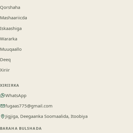
Qorshaha
Mashaariicda
Iskaashiga
Wararka
Muuqaallo
Deeq
Xiriir
XIRIIRKA
WhatsApp
fugaas775@gmail.com
Jigjiga, Deegaanka Soomaalida, Itoobiya
BARAHA BULSHADA