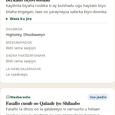
Kaydinta biyaha roobka si ay bulshadu ugu haysato biyo
bilaha engegan, taas oo yaraynaysa safarka biyo-doonka.
Waxa ku jira
DEGMADA
Higlooley, Dhoobaweyn
MIISAANIYADDA
Weli lama xaqiijin
DADKA FAA’IIDAYSANAYA
Weli lama xaqiijin
LA-HAWLGALAYAASHA
La raadinayo
Waxbarasho
Soo-jeedin
Fasallo cusub oo Qalaafe iyo Shilaabo
Fasallo la dhiso oo la qalabeeyo si carruurtu u helaan
meel ay wax ku bartaan oo aan qorraxda ka hooseyn.