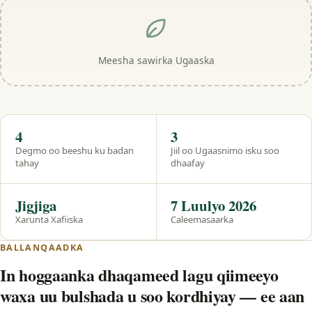
Meesha sawirka Ugaaska
Hal eeg
4
3
Degmo oo beeshu ku badan
Jiil oo Ugaasnimo isku soo
tahay
dhaafay
Jigjiga
7 Luulyo 2026
Xarunta Xafiiska
Caleemasaarka
BALLANQAADKA
In hoggaanka dhaqameed lagu qiimeeyo
waxa uu bulshada u soo kordhiyay — ee aan