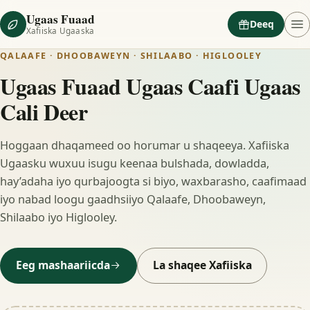
Ugaas Fuaad
Deeq
Xafiiska Ugaaska
QALAAFE · DHOOBAWEYN · SHILAABO · HIGLOOLEY
Ugaas Fuaad Ugaas Caafi Ugaas
Cali Deer
Hoggaan dhaqameed oo horumar u shaqeeya. Xafiiska
Ugaasku wuxuu isugu keenaa bulshada, dowladda,
hay’adaha iyo qurbajoogta si biyo, waxbarasho, caafimaad
iyo nabad loogu gaadhsiiyo Qalaafe, Dhoobaweyn,
Shilaabo iyo Higlooley.
Eeg mashaariicda
La shaqee Xafiiska