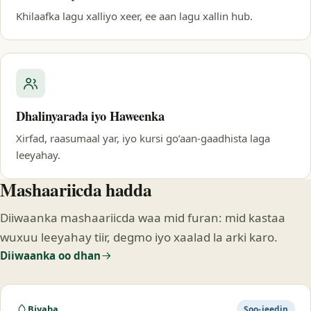
Khilaafka lagu xalliyo xeer, ee aan lagu xallin hub.
Dhalinyarada iyo Haweenka
Xirfad, raasumaal yar, iyo kursi go’aan-gaadhista laga
leeyahay.
Mashaariicda hadda
Diiwaanka mashaariicda waa mid furan: mid kastaa
wuxuu leeyahay tiir, degmo iyo xaalad la arki karo.
Diiwaanka oo dhan
Biyaha
Soo-jeedin