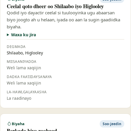
Ceelal qoto dheer oo Shilaabo iyo Higlooley
Qodid iyo dayactir ceelal si tuulooyinka ugu abaarsan
biyo joogto ah u helaan, iyada oo aan la sugin gaadiidka
biyaha.
Waxa ku jira
DEGMADA
Shilaabo, Higlooley
MIISAANIYADDA
Weli lama xaqiijin
DADKA FAA’IIDAYSANAYA
Weli lama xaqiijin
LA-HAWLGALAYAASHA
La raadinayo
Biyaha
Soo-jeedin
Berkado biyo-roobaad