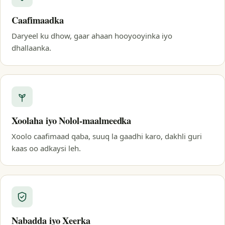
Caafimaadka
Daryeel ku dhow, gaar ahaan hooyooyinka iyo
dhallaanka.
Xoolaha iyo Nolol-maalmeedka
Xoolo caafimaad qaba, suuq la gaadhi karo, dakhli guri
kaas oo adkaysi leh.
Nabadda iyo Xeerka