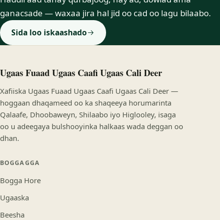
ganacsade — waxaa jira hal jid oo cad oo lagu bilaabo.
Sida loo iskaashado
Ugaas Fuaad Ugaas Caafi Ugaas Cali Deer
Xafiiska Ugaas Fuaad Ugaas Caafi Ugaas Cali Deer —
hoggaan dhaqameed oo ka shaqeeya horumarinta
Qalaafe, Dhoobaweyn, Shilaabo iyo Higlooley, isaga
oo u adeegaya bulshooyinka halkaas wada deggan oo
dhan.
BOGGAGGA
Bogga Hore
Ugaaska
Beesha