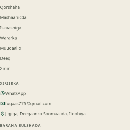
Qorshaha
Mashaariicda
Iskaashiga
Wararka
Muuqaallo
Deeq
Xiriir
XIRIIRKA
WhatsApp
fugaas775@gmail.com
Jigjiga, Deegaanka Soomaalida, Itoobiya
BARAHA BULSHADA