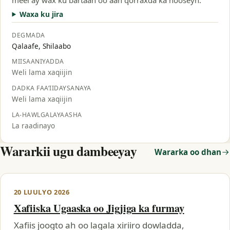
Waxa ku jira
DEGMADA
Qalaafe, Shilaabo
MIISAANIYADDA
Weli lama xaqiijin
DADKA FAA’IIDAYSANAYA
Weli lama xaqiijin
LA-HAWLGALAYAASHA
La raadinayo
Wararkii ugu dambeeyay
Wararka oo dhan
20 LUULYO 2026
Xafiiska Ugaaska oo Jigjiga ka furmay
Xafiis joogto ah oo lagala xiriiro dowladda,