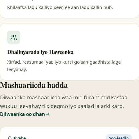
Khilaafka lagu xalliyo xeer, ee aan lagu xallin hub.
Dhalinyarada iyo Haweenka
Xirfad, raasumaal yar, iyo kursi go’aan-gaadhista laga
leeyahay.
Mashaariicda hadda
Diiwaanka mashaariicda waa mid furan: mid kastaa
wuxuu leeyahay tiir, degmo iyo xaalad la arki karo.
Diiwaanka oo dhan
Biyaha
Soo-jeedin