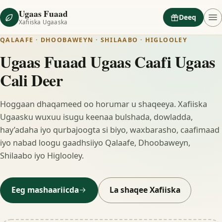
Ugaas Fuaad
Deeq
Xafiiska Ugaaska
QALAAFE · DHOOBAWEYN · SHILAABO · HIGLOOLEY
Ugaas Fuaad Ugaas Caafi Ugaas
Cali Deer
Hoggaan dhaqameed oo horumar u shaqeeya. Xafiiska
Ugaasku wuxuu isugu keenaa bulshada, dowladda,
hay’adaha iyo qurbajoogta si biyo, waxbarasho, caafimaad
iyo nabad loogu gaadhsiiyo Qalaafe, Dhoobaweyn,
Shilaabo iyo Higlooley.
Eeg mashaariicda
La shaqee Xafiiska