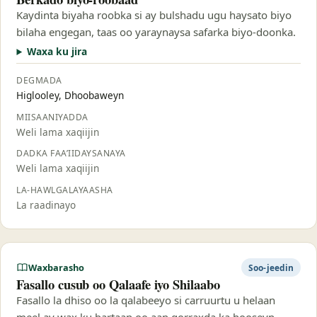
Kaydinta biyaha roobka si ay bulshadu ugu haysato biyo
bilaha engegan, taas oo yaraynaysa safarka biyo-doonka.
Waxa ku jira
DEGMADA
Higlooley, Dhoobaweyn
MIISAANIYADDA
Weli lama xaqiijin
DADKA FAA’IIDAYSANAYA
Weli lama xaqiijin
LA-HAWLGALAYAASHA
La raadinayo
Waxbarasho
Soo-jeedin
Fasallo cusub oo Qalaafe iyo Shilaabo
Fasallo la dhiso oo la qalabeeyo si carruurtu u helaan
meel ay wax ku bartaan oo aan qorraxda ka hooseyn.