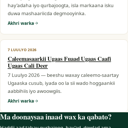
hay’adaha iyo qurbajoogta, isla markaana isku
duwa mashaariicda degmooyinka.
Akhri warka
7 LUULYO 2026
Caleemasaarkii Ugaas Fuaad Ugaas Caafi
Ugaas Cali Deer
7 Luulyo 2026 — beeshu waxay caleemo-saartay
Ugaaska cusub, iyada oo la sii wado hoggaankii
aabbihiis iyo awoowgiis.
Akhri warka
Ma doonaysaa inaad wax ka qabato?
Haddii aad tahay qurbajoog, hay’ad, dowlad ama