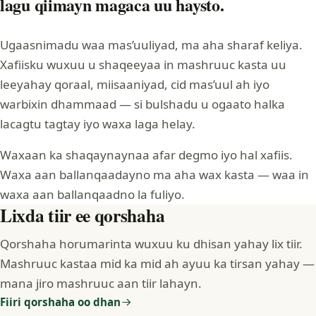
lagu qiimayn magaca uu haysto.
Ugaasnimadu waa mas’uuliyad, ma aha sharaf keliya.
Xafiisku wuxuu u shaqeeyaa in mashruuc kasta uu
leeyahay qoraal, miisaaniyad, cid mas’uul ah iyo
warbixin dhammaad — si bulshadu u ogaato halka
lacagtu tagtay iyo waxa laga helay.
Waxaan ka shaqaynaynaa afar degmo iyo hal xafiis.
Waxa aan ballanqaadayno ma aha wax kasta — waa in
waxa aan ballanqaadno la fuliyo.
Lixda tiir ee qorshaha
Qorshaha horumarinta wuxuu ku dhisan yahay lix tiir.
Mashruuc kastaa mid ka mid ah ayuu ka tirsan yahay —
mana jiro mashruuc aan tiir lahayn.
Fiiri qorshaha oo dhan