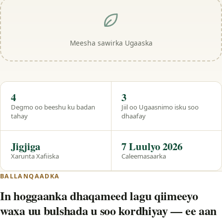
Meesha sawirka Ugaaska
Hal eeg
4
3
Degmo oo beeshu ku badan
Jiil oo Ugaasnimo isku soo
tahay
dhaafay
Jigjiga
7 Luulyo 2026
Xarunta Xafiiska
Caleemasaarka
BALLANQAADKA
In hoggaanka dhaqameed lagu qiimeeyo
waxa uu bulshada u soo kordhiyay — ee aan