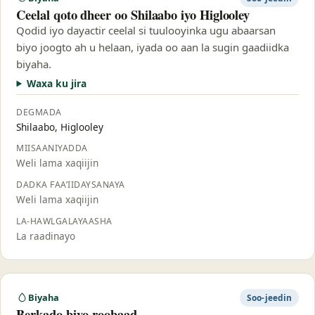
Ceelal qoto dheer oo Shilaabo iyo Higlooley
Qodid iyo dayactir ceelal si tuulooyinka ugu abaarsan
biyo joogto ah u helaan, iyada oo aan la sugin gaadiidka
biyaha.
Waxa ku jira
DEGMADA
Shilaabo, Higlooley
MIISAANIYADDA
Weli lama xaqiijin
DADKA FAA’IIDAYSANAYA
Weli lama xaqiijin
LA-HAWLGALAYAASHA
La raadinayo
Biyaha
Soo-jeedin
Berkado biyo-roobaad