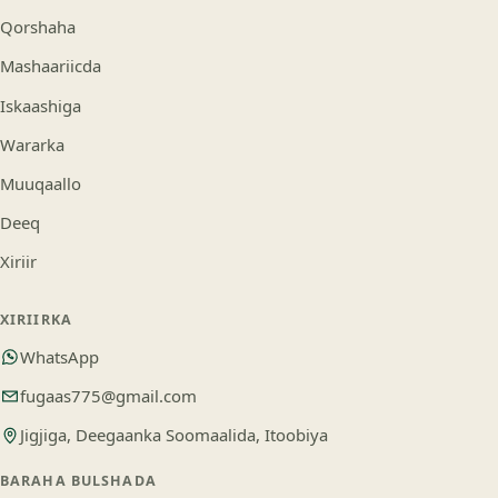
Qorshaha
Mashaariicda
Iskaashiga
Wararka
Muuqaallo
Deeq
Xiriir
XIRIIRKA
WhatsApp
fugaas775@gmail.com
Jigjiga, Deegaanka Soomaalida, Itoobiya
BARAHA BULSHADA