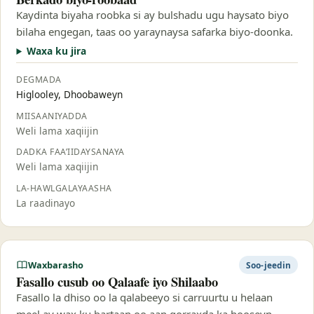
Kaydinta biyaha roobka si ay bulshadu ugu haysato biyo
bilaha engegan, taas oo yaraynaysa safarka biyo-doonka.
Waxa ku jira
DEGMADA
Higlooley, Dhoobaweyn
MIISAANIYADDA
Weli lama xaqiijin
DADKA FAA’IIDAYSANAYA
Weli lama xaqiijin
LA-HAWLGALAYAASHA
La raadinayo
Waxbarasho
Soo-jeedin
Fasallo cusub oo Qalaafe iyo Shilaabo
Fasallo la dhiso oo la qalabeeyo si carruurtu u helaan
meel ay wax ku bartaan oo aan qorraxda ka hooseyn.