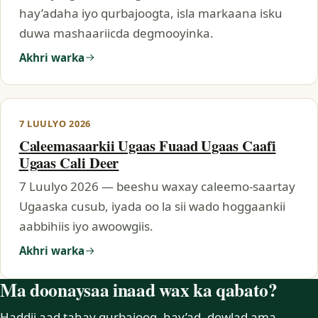
hay’adaha iyo qurbajoogta, isla markaana isku
duwa mashaariicda degmooyinka.
Akhri warka
7 LUULYO 2026
Caleemasaarkii Ugaas Fuaad Ugaas Caafi
Ugaas Cali Deer
7 Luulyo 2026 — beeshu waxay caleemo-saartay
Ugaaska cusub, iyada oo la sii wado hoggaankii
aabbihiis iyo awoowgiis.
Akhri warka
Ma doonaysaa inaad wax ka qabato?
Haddii aad tahay qurbajoog, hay’ad, dowlad ama