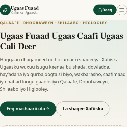
Ugaas Fuaad
Deeq
Xafiiska Ugaaska
QALAAFE · DHOOBAWEYN · SHILAABO · HIGLOOLEY
Ugaas Fuaad Ugaas Caafi Ugaas
Cali Deer
Hoggaan dhaqameed oo horumar u shaqeeya. Xafiiska
Ugaasku wuxuu isugu keenaa bulshada, dowladda,
hay’adaha iyo qurbajoogta si biyo, waxbarasho, caafimaad
iyo nabad loogu gaadhsiiyo Qalaafe, Dhoobaweyn,
Shilaabo iyo Higlooley.
Eeg mashaariicda
La shaqee Xafiiska