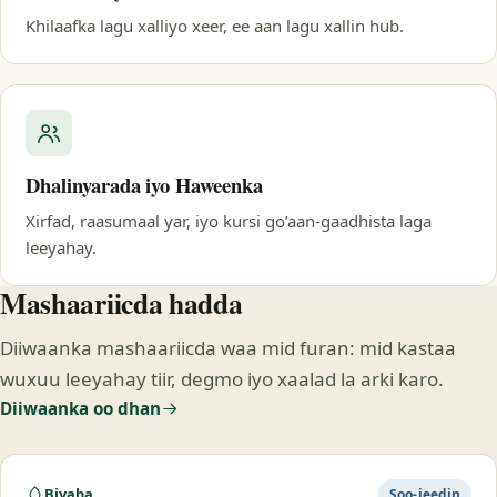
Khilaafka lagu xalliyo xeer, ee aan lagu xallin hub.
Dhalinyarada iyo Haweenka
Xirfad, raasumaal yar, iyo kursi go’aan-gaadhista laga
leeyahay.
Mashaariicda hadda
Diiwaanka mashaariicda waa mid furan: mid kastaa
wuxuu leeyahay tiir, degmo iyo xaalad la arki karo.
Diiwaanka oo dhan
Biyaha
Soo-jeedin