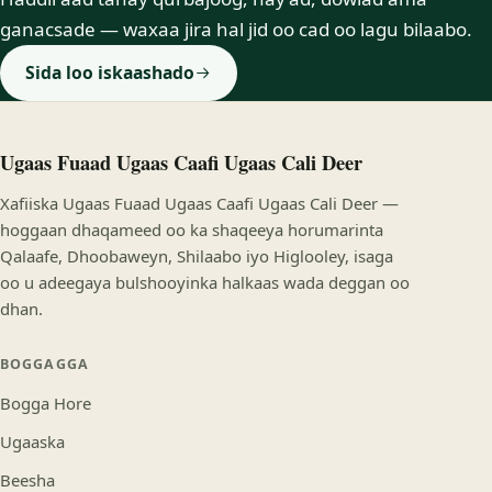
ganacsade — waxaa jira hal jid oo cad oo lagu bilaabo.
Sida loo iskaashado
Ugaas Fuaad Ugaas Caafi Ugaas Cali Deer
Xafiiska Ugaas Fuaad Ugaas Caafi Ugaas Cali Deer —
hoggaan dhaqameed oo ka shaqeeya horumarinta
Qalaafe, Dhoobaweyn, Shilaabo iyo Higlooley, isaga
oo u adeegaya bulshooyinka halkaas wada deggan oo
dhan.
BOGGAGGA
Bogga Hore
Ugaaska
Beesha