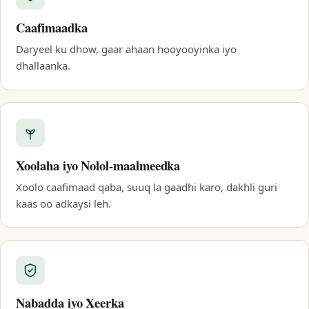
Caafimaadka
Daryeel ku dhow, gaar ahaan hooyooyinka iyo
dhallaanka.
Xoolaha iyo Nolol-maalmeedka
Xoolo caafimaad qaba, suuq la gaadhi karo, dakhli guri
kaas oo adkaysi leh.
Nabadda iyo Xeerka