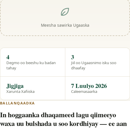
Meesha sawirka Ugaaska
Hal eeg
4
3
Degmo oo beeshu ku badan
Jiil oo Ugaasnimo isku soo
tahay
dhaafay
Jigjiga
7 Luulyo 2026
Xarunta Xafiiska
Caleemasaarka
BALLANQAADKA
In hoggaanka dhaqameed lagu qiimeeyo
waxa uu bulshada u soo kordhiyay — ee aan