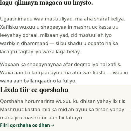
lagu qiimayn magaca uu haysto.
Ugaasnimadu waa mas’uuliyad, ma aha sharaf keliya.
Xafiisku wuxuu u shaqeeyaa in mashruuc kasta uu
leeyahay qoraal, miisaaniyad, cid mas’uul ah iyo
warbixin dhammaad — si bulshadu u ogaato halka
lacagtu tagtay iyo waxa laga helay.
Waxaan ka shaqaynaynaa afar degmo iyo hal xafiis.
Waxa aan ballanqaadayno ma aha wax kasta — waa in
waxa aan ballanqaadno la fuliyo.
Lixda tiir ee qorshaha
Qorshaha horumarinta wuxuu ku dhisan yahay lix tiir.
Mashruuc kastaa mid ka mid ah ayuu ka tirsan yahay —
mana jiro mashruuc aan tiir lahayn.
Fiiri qorshaha oo dhan