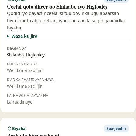
Ceelal qoto dheer oo Shilaabo iyo Higlooley
Qodid iyo dayactir ceelal si tuulooyinka ugu abaarsan
biyo joogto ah u helaan, iyada oo aan la sugin gaadiidka
biyaha.
Waxa ku jira
DEGMADA
Shilaabo, Higlooley
MIISAANIYADDA
Weli lama xaqiijin
DADKA FAA’IIDAYSANAYA
Weli lama xaqiijin
LA-HAWLGALAYAASHA
La raadinayo
Biyaha
Soo-jeedin
Berkado biyo-roobaad