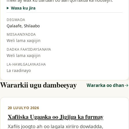
Waxa ku jira
DEGMADA
Qalaafe, Shilaabo
MIISAANIYADDA
Weli lama xaqiijin
DADKA FAA’IIDAYSANAYA
Weli lama xaqiijin
LA-HAWLGALAYAASHA
La raadinayo
Wararkii ugu dambeeyay
Wararka oo dhan
20 LUULYO 2026
Xafiiska Ugaaska oo Jigjiga ka furmay
Xafiis joogto ah oo lagala xiriiro dowladda,