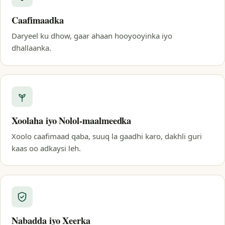
Caafimaadka
Daryeel ku dhow, gaar ahaan hooyooyinka iyo
dhallaanka.
Xoolaha iyo Nolol-maalmeedka
Xoolo caafimaad qaba, suuq la gaadhi karo, dakhli guri
kaas oo adkaysi leh.
Nabadda iyo Xeerka