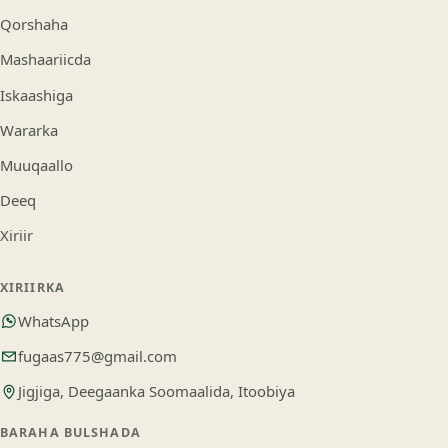
Qorshaha
Mashaariicda
Iskaashiga
Wararka
Muuqaallo
Deeq
Xiriir
XIRIIRKA
WhatsApp
fugaas775@gmail.com
Jigjiga, Deegaanka Soomaalida, Itoobiya
BARAHA BULSHADA