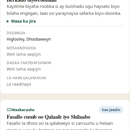
Kaydinta biyaha roobka si ay bulshadu ugu haysato biyo
bilaha engegan, taas oo yaraynaysa safarka biyo-doonka.
Waxa ku jira
DEGMADA
Higlooley, Dhoobaweyn
MIISAANIYADDA
Weli lama xaqiijin
DADKA FAA’IIDAYSANAYA
Weli lama xaqiijin
LA-HAWLGALAYAASHA
La raadinayo
Waxbarasho
Soo-jeedin
Fasallo cusub oo Qalaafe iyo Shilaabo
Fasallo la dhiso oo la qalabeeyo si carruurtu u helaan
meel ay wax ku bartaan oo aan qorraxda ka hooseyn.