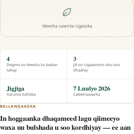
Meesha sawirka Ugaaska
Hal eeg
4
3
Degmo oo beeshu ku badan
Jiil oo Ugaasnimo isku soo
tahay
dhaafay
Jigjiga
7 Luulyo 2026
Xarunta Xafiiska
Caleemasaarka
BALLANQAADKA
In hoggaanka dhaqameed lagu qiimeeyo
waxa uu bulshada u soo kordhiyay — ee aan