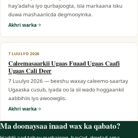
hay’adaha iyo qurbajoogta, isla markaana isku
duwa mashaariicda degmooyinka.
Akhri warka
7 LUULYO 2026
Caleemasaarkii Ugaas Fuaad Ugaas Caafi
Ugaas Cali Deer
7 Luulyo 2026 — beeshu waxay caleemo-saartay
Ugaaska cusub, iyada oo la sii wado hoggaankii
aabbihiis iyo awoowgiis.
Akhri warka
Ma doonaysaa inaad wax ka qabato?
Haddii aad tahay qurbajoog, hay’ad, dowlad ama