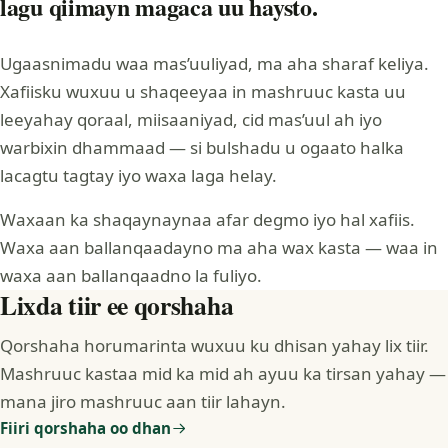
lagu qiimayn magaca uu haysto.
Ugaasnimadu waa mas’uuliyad, ma aha sharaf keliya.
Xafiisku wuxuu u shaqeeyaa in mashruuc kasta uu
leeyahay qoraal, miisaaniyad, cid mas’uul ah iyo
warbixin dhammaad — si bulshadu u ogaato halka
lacagtu tagtay iyo waxa laga helay.
Waxaan ka shaqaynaynaa afar degmo iyo hal xafiis.
Waxa aan ballanqaadayno ma aha wax kasta — waa in
waxa aan ballanqaadno la fuliyo.
Lixda tiir ee qorshaha
Qorshaha horumarinta wuxuu ku dhisan yahay lix tiir.
Mashruuc kastaa mid ka mid ah ayuu ka tirsan yahay —
mana jiro mashruuc aan tiir lahayn.
Fiiri qorshaha oo dhan