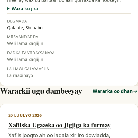
Waxa ku jira
DEGMADA
Qalaafe, Shilaabo
MIISAANIYADDA
Weli lama xaqiijin
DADKA FAA’IIDAYSANAYA
Weli lama xaqiijin
LA-HAWLGALAYAASHA
La raadinayo
Wararkii ugu dambeeyay
Wararka oo dhan
20 LUULYO 2026
Xafiiska Ugaaska oo Jigjiga ka furmay
Xafiis joogto ah oo lagala xiriiro dowladda,