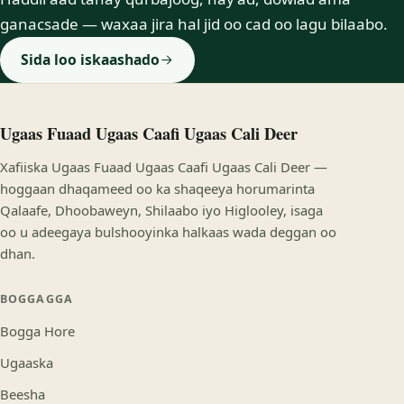
ganacsade — waxaa jira hal jid oo cad oo lagu bilaabo.
Sida loo iskaashado
Ugaas Fuaad Ugaas Caafi Ugaas Cali Deer
Xafiiska Ugaas Fuaad Ugaas Caafi Ugaas Cali Deer —
hoggaan dhaqameed oo ka shaqeeya horumarinta
Qalaafe, Dhoobaweyn, Shilaabo iyo Higlooley, isaga
oo u adeegaya bulshooyinka halkaas wada deggan oo
dhan.
BOGGAGGA
Bogga Hore
Ugaaska
Beesha