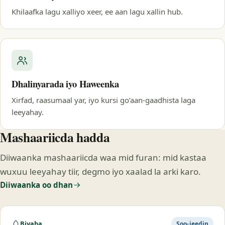
Khilaafka lagu xalliyo xeer, ee aan lagu xallin hub.
Dhalinyarada iyo Haweenka
Xirfad, raasumaal yar, iyo kursi go’aan-gaadhista laga
leeyahay.
Mashaariicda hadda
Diiwaanka mashaariicda waa mid furan: mid kastaa
wuxuu leeyahay tiir, degmo iyo xaalad la arki karo.
Diiwaanka oo dhan
Biyaha
Soo-jeedin