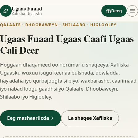
Ugaas Fuaad
Deeq
Xafiiska Ugaaska
QALAAFE · DHOOBAWEYN · SHILAABO · HIGLOOLEY
Ugaas Fuaad Ugaas Caafi Ugaas
Cali Deer
Hoggaan dhaqameed oo horumar u shaqeeya. Xafiiska
Ugaasku wuxuu isugu keenaa bulshada, dowladda,
hay’adaha iyo qurbajoogta si biyo, waxbarasho, caafimaad
iyo nabad loogu gaadhsiiyo Qalaafe, Dhoobaweyn,
Shilaabo iyo Higlooley.
Eeg mashaariicda
La shaqee Xafiiska