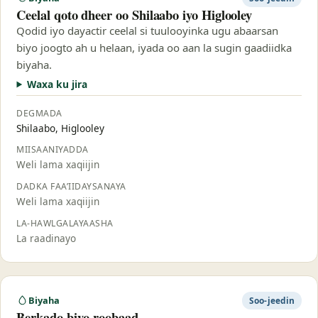
Ceelal qoto dheer oo Shilaabo iyo Higlooley
Qodid iyo dayactir ceelal si tuulooyinka ugu abaarsan
biyo joogto ah u helaan, iyada oo aan la sugin gaadiidka
biyaha.
Waxa ku jira
DEGMADA
Shilaabo, Higlooley
MIISAANIYADDA
Weli lama xaqiijin
DADKA FAA’IIDAYSANAYA
Weli lama xaqiijin
LA-HAWLGALAYAASHA
La raadinayo
Biyaha
Soo-jeedin
Berkado biyo-roobaad