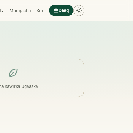
ka
Muuqaallo
Xiriir
Deeq
a sawirka Ugaaska