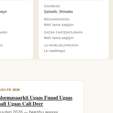
DEGMADA
weyn
Qalaafe, Shilaabo
MIISAANIYADDA
Weli lama xaqiijin
NAYA
DADKA FAA’IIDAYSANAYA
Weli lama xaqiijin
HA
LA-HAWLGALAYAASHA
La raadinayo
LUULYO 2026
leemasaarkii Ugaas Fuaad Ugaas
afi Ugaas Cali Deer
Luulyo 2026 — beeshu waxay