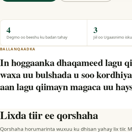
Hal eeg
4
3
Degmo oo beeshu ku badan tahay
Jiil oo Ugaasnimo isk
BALLANQAADKA
In hoggaanka dhaqameed lagu q
waxa uu bulshada u soo kordhiy
aan lagu qiimayn magaca uu hays
Lixda tiir ee qorshaha
Qorshaha horumarinta wuxuu ku dhisan yahay lix tiir. 