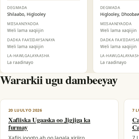
DEGMADA
DEGMADA
Shilaabo, Higlooley
Higlooley, Dhooba
MIISAANIYADDA
MIISAANIYADDA
Weli lama xaqiijin
Weli lama xaqiijin
DADKA FAA’IIDAYSANAYA
DADKA FAA’IIDAYSA
Weli lama xaqiijin
Weli lama xaqiijin
LA-HAWLGALAYAASHA
LA-HAWLGALAYAAS
La raadinayo
La raadinayo
Wararkii ugu dambeeyay
20 LUULYO 2026
7 
Xafiiska Ugaaska oo Jigjiga ka
Ca
furmay
Ca
Xafiis joogto ah oo lagala xiriiro
7 