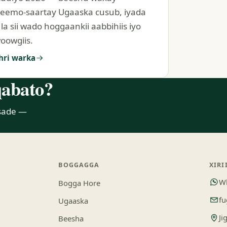
leemo-saartay Ugaaska cusub, iyada
 la sii wado hoggaankii aabbihiis iyo
oowgiis.
hri warka
qabato?
csade —
BOGGAGGA
XIRI
W
Bogga Hore
f
Ugaaska
Ji
Beesha