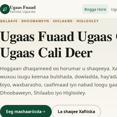
Ugaas Fuaad
Bogga Hore
Ug
Xafiiska Ugaaska
QALAAFE · DHOOBAWEYN · SHILAABO · HIGLOOLEY
Ugaas Fuaad Ugaas 
Ugaas Cali Deer
Hoggaan dhaqameed oo horumar u shaqeeya. Xa
wuxuu isugu keenaa bulshada, dowladda, hay’ada
biyo, waxbarasho, caafimaad iyo nabad loogu gaa
Dhoobaweyn, Shilaabo iyo Higlooley.
Eeg mashaariicda
La shaqee Xafiiska