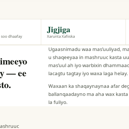
Jigjiga
u soo dhaafay
Xarunta Xafiiska
Ugaasnimadu waa mas’uuliyad, ma 
u shaqeeyaa in mashruuc kasta uu 
iimeeyo
mas’uul ah iyo warbixin dhammaad
ay — ee
lacagtu tagtay iyo waxa laga helay.
to.
Waxaan ka shaqaynaynaa afar degm
ballanqaadayno ma aha wax kasta
la fuliyo.
Mashruuc