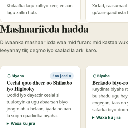
Khilaafka lagu xalliyo xeer, ee aan
Xirfad, raasumaal 
lagu xallin hub.
go’aan-gaadhista 
Mashaariicda hadda
Diiwaanka mashaariicda waa mid furan: mid kastaa wu
leeyahay tiir, degmo iyo xaalad la arki karo.
Biyaha
Biyaha
Soo-jeedin
Ceelal qoto dheer oo Shilaabo
Berkado biyo-r
iyo Higlooley
Kaydinta biyaha r
Qodid iyo dayactir ceelal si
bulshadu ugu hays
tuulooyinka ugu abaarsan biyo
engegan, taas oo
joogto ah u helaan, iyada oo aan
safarka biyo-doon
la sugin gaadiidka biyaha.
Waxa ku jira
Waxa ku jira