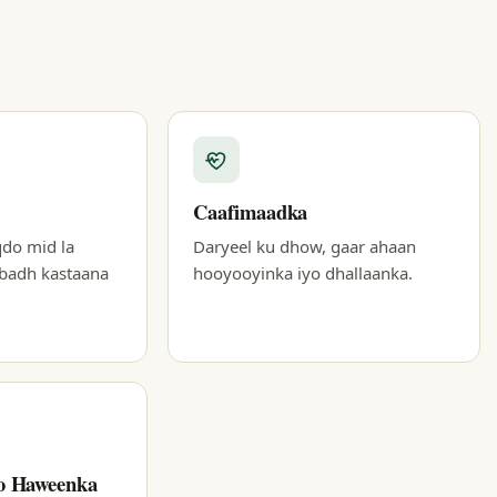
Caafimaadka
qdo mid la
Daryeel ku dhow, gaar ahaan
abadh kastaana
hooyooyinka iyo dhallaanka.
yo Haweenka