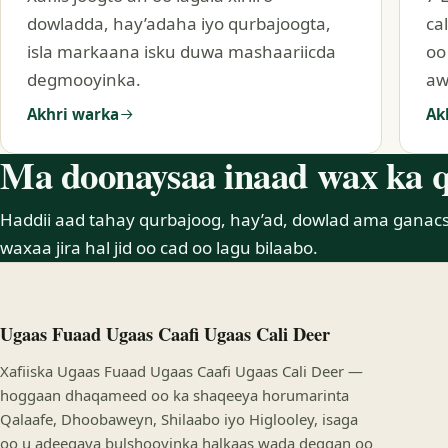
dowladda, hay’adaha iyo qurbajoogta,
ca
isla markaana isku duwa mashaariicda
oo
degmooyinka.
aw
Akhri warka
Ak
Ma doonaysaa inaad wax ka 
Haddii aad tahay qurbajoog, hay’ad, dowlad ama gana
waxaa jira hal jid oo cad oo lagu bilaabo.
Ugaas Fuaad Ugaas Caafi Ugaas Cali Deer
Xafiiska Ugaas Fuaad Ugaas Caafi Ugaas Cali Deer —
hoggaan dhaqameed oo ka shaqeeya horumarinta
Qalaafe, Dhoobaweyn, Shilaabo iyo Higlooley, isaga
oo u adeegaya bulshooyinka halkaas wada deggan oo