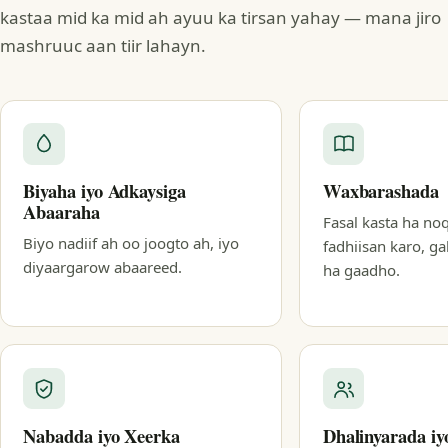
kastaa mid ka mid ah ayuu ka tirsan yahay — mana jiro
mashruuc aan tiir lahayn.
Biyaha iyo Adkaysiga
Waxbarashada
Abaaraha
Fasal kasta ha no
Biyo nadiif ah oo joogto ah, iyo
fadhiisan karo, g
diyaargarow abaareed.
ha gaadho.
Nabadda iyo Xeerka
Dhalinyarada i