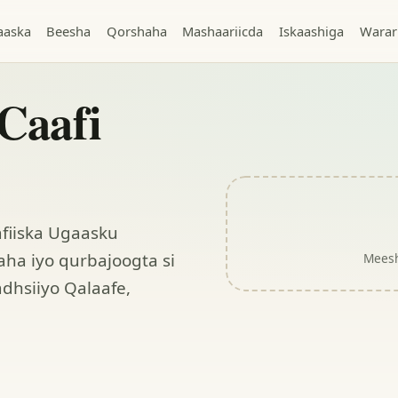
aaska
Beesha
Qorshaha
Mashaariicda
Iskaashiga
Warar
Caafi
fiiska Ugaasku
ha iyo qurbajoogta si
Meesh
dhsiiyo Qalaafe,