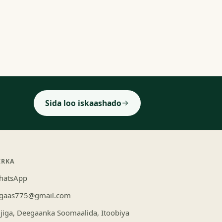
Sida loo iskaashado
IRKA
hatsApp
ugaas775@gmail.com
gjiga, Deegaanka Soomaalida, Itoobiya