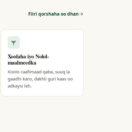
Fiiri qorshaha oo dhan
Xoolaha iyo Nolol-
maalmeedka
Xoolo caafimaad qaba, suuq la
gaadhi karo, dakhli guri kaas oo
adkaysi leh.