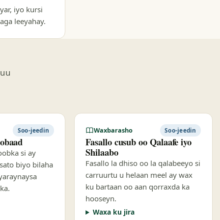
yar, iyo kursi
laga leeyahay.
xuu
Waxbarasho
Soo-jeedin
Soo-jeedin
oobaad
Fasallo cusub oo Qalaafe iyo
Shilaabo
oobka si ay
Fasallo la dhiso oo la qalabeeyo si
ato biyo bilaha
carruurtu u helaan meel ay wax
 yaraynaysa
ku bartaan oo aan qorraxda ka
ka.
hooseyn.
Waxa ku jira