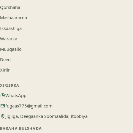
Qorshaha
Mashaariicda
Iskaashiga
Wararka
Muuqaallo
Deeq
Xiriir
XIRIIRKA
WhatsApp
fugaas775@gmail.com
Jigjiga, Deegaanka Soomaalida, Itoobiya
BARAHA BULSHADA