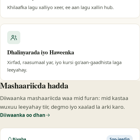
Khilaafka lagu xalliyo xeer, ee aan lagu xallin hub.
Dhalinyarada iyo Haweenka
Xirfad, raasumaal yar, iyo kursi go’aan-gaadhista laga
leeyahay.
Mashaariicda hadda
Diiwaanka mashaariicda waa mid furan: mid kastaa
wuxuu leeyahay tiir, degmo iyo xaalad la arki karo.
Diiwaanka oo dhan
Biyaha
Soo-jeedin