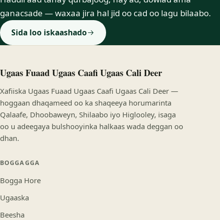
ganacsade — waxaa jira hal jid oo cad oo lagu bilaabo.
Sida loo iskaashado
Ugaas Fuaad Ugaas Caafi Ugaas Cali Deer
Xafiiska Ugaas Fuaad Ugaas Caafi Ugaas Cali Deer —
hoggaan dhaqameed oo ka shaqeeya horumarinta
Qalaafe, Dhoobaweyn, Shilaabo iyo Higlooley, isaga
oo u adeegaya bulshooyinka halkaas wada deggan oo
dhan.
BOGGAGGA
Bogga Hore
Ugaaska
Beesha