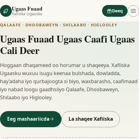
Ugaas Fuaad
Deeq
Xafiiska Ugaaska
QALAAFE · DHOOBAWEYN · SHILAABO · HIGLOOLEY
Ugaas Fuaad Ugaas Caafi Ugaas
Cali Deer
Hoggaan dhaqameed oo horumar u shaqeeya. Xafiiska
Ugaasku wuxuu isugu keenaa bulshada, dowladda,
hay’adaha iyo qurbajoogta si biyo, waxbarasho, caafimaad
iyo nabad loogu gaadhsiiyo Qalaafe, Dhoobaweyn,
Shilaabo iyo Higlooley.
Eeg mashaariicda
La shaqee Xafiiska