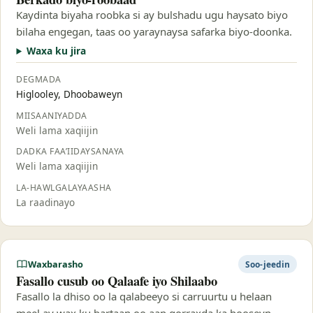
Kaydinta biyaha roobka si ay bulshadu ugu haysato biyo
bilaha engegan, taas oo yaraynaysa safarka biyo-doonka.
Waxa ku jira
DEGMADA
Higlooley, Dhoobaweyn
MIISAANIYADDA
Weli lama xaqiijin
DADKA FAA’IIDAYSANAYA
Weli lama xaqiijin
LA-HAWLGALAYAASHA
La raadinayo
Waxbarasho
Soo-jeedin
Fasallo cusub oo Qalaafe iyo Shilaabo
Fasallo la dhiso oo la qalabeeyo si carruurtu u helaan
meel ay wax ku bartaan oo aan qorraxda ka hooseyn.