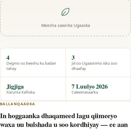
Meesha sawirka Ugaaska
Hal eeg
4
3
Degmo oo beeshu ku badan
Jiil oo Ugaasnimo isku soo
tahay
dhaafay
Jigjiga
7 Luulyo 2026
Xarunta Xafiiska
Caleemasaarka
BALLANQAADKA
In hoggaanka dhaqameed lagu qiimeeyo
waxa uu bulshada u soo kordhiyay — ee aan