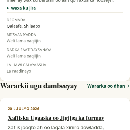
Waxa ku jira
DEGMADA
Qalaafe, Shilaabo
MIISAANIYADDA
Weli lama xaqiijin
DADKA FAA’IIDAYSANAYA
Weli lama xaqiijin
LA-HAWLGALAYAASHA
La raadinayo
Wararkii ugu dambeeyay
Wararka oo dhan
20 LUULYO 2026
Xafiiska Ugaaska oo Jigjiga ka furmay
Xafiis joogto ah oo lagala xiriiro dowladda,