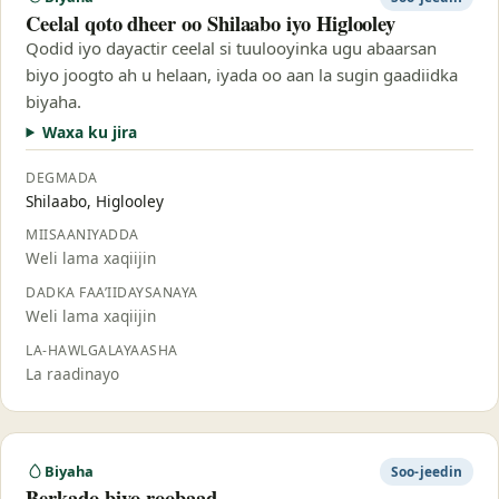
Ceelal qoto dheer oo Shilaabo iyo Higlooley
Qodid iyo dayactir ceelal si tuulooyinka ugu abaarsan
biyo joogto ah u helaan, iyada oo aan la sugin gaadiidka
biyaha.
Waxa ku jira
DEGMADA
Shilaabo, Higlooley
MIISAANIYADDA
Weli lama xaqiijin
DADKA FAA’IIDAYSANAYA
Weli lama xaqiijin
LA-HAWLGALAYAASHA
La raadinayo
Biyaha
Soo-jeedin
Berkado biyo-roobaad