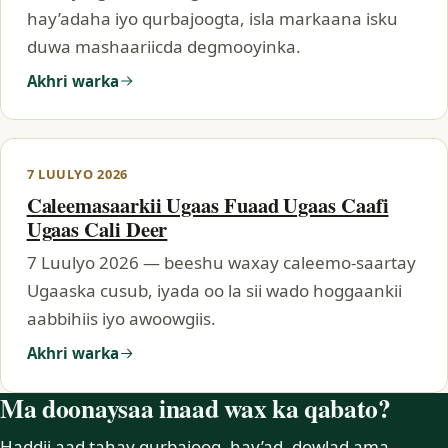
hay’adaha iyo qurbajoogta, isla markaana isku
duwa mashaariicda degmooyinka.
Akhri warka
7 LUULYO 2026
Caleemasaarkii Ugaas Fuaad Ugaas Caafi
Ugaas Cali Deer
7 Luulyo 2026 — beeshu waxay caleemo-saartay
Ugaaska cusub, iyada oo la sii wado hoggaankii
aabbihiis iyo awoowgiis.
Akhri warka
Ma doonaysaa inaad wax ka qabato?
Haddii aad tahay qurbajoog, hay’ad, dowlad ama