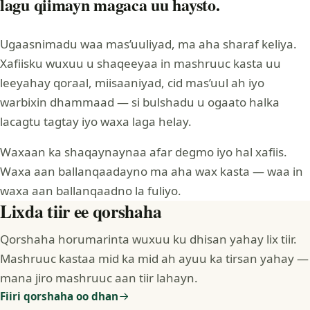
lagu qiimayn magaca uu haysto.
Ugaasnimadu waa mas’uuliyad, ma aha sharaf keliya.
Xafiisku wuxuu u shaqeeyaa in mashruuc kasta uu
leeyahay qoraal, miisaaniyad, cid mas’uul ah iyo
warbixin dhammaad — si bulshadu u ogaato halka
lacagtu tagtay iyo waxa laga helay.
Waxaan ka shaqaynaynaa afar degmo iyo hal xafiis.
Waxa aan ballanqaadayno ma aha wax kasta — waa in
waxa aan ballanqaadno la fuliyo.
Lixda tiir ee qorshaha
Qorshaha horumarinta wuxuu ku dhisan yahay lix tiir.
Mashruuc kastaa mid ka mid ah ayuu ka tirsan yahay —
mana jiro mashruuc aan tiir lahayn.
Fiiri qorshaha oo dhan