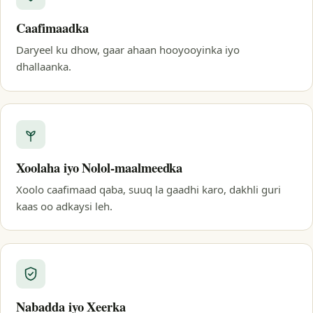
Caafimaadka
Daryeel ku dhow, gaar ahaan hooyooyinka iyo
dhallaanka.
Xoolaha iyo Nolol-maalmeedka
Xoolo caafimaad qaba, suuq la gaadhi karo, dakhli guri
kaas oo adkaysi leh.
Nabadda iyo Xeerka